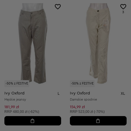
3
-50% z FESTIVE
-50% z FESTIVE
Ivy Oxford
Ivy Oxford
L
XL
Męskie jeansy
Damskie spodnie
181,99 zł
154,99 zł
Cena sugerowana:
Cena sugerowana:
RRP
480,00 zł (-62%)
RRP
523,00 zł (-70%)