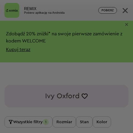
×
REMIX
POBIERZ
Pobierz aplikację na Androida
×
Zdobądź
20%
zniżki*
na swoje pierwsze zamówienie z
kodem WELCOME
Kupuj teraz
Ivy Oxford
Wszystkie filtry
Rozmiar
Stan
Kolor
1