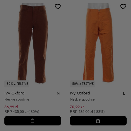
-50% z FESTIVE
-50% z FESTIVE
Ivy Oxford
Ivy Oxford
M
L
Męskie spodnie
Męskie spodnie
86,99 zł
70,99 zł
Cena sugerowana:
Cena sugerowana:
RRP
435,00 zł (-80%)
RRP
435,00 zł (-83%)