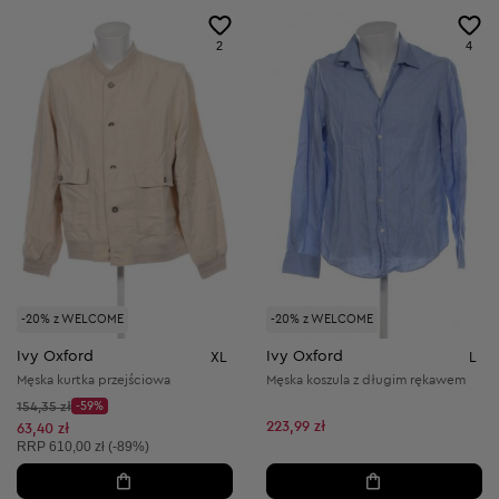
2
4
-20% z WELCOME
-20% z WELCOME
Ivy Oxford
Ivy Oxford
XL
L
Męska kurtka przejściowa
Męska koszula z długim rękawem
Cena początkowa:
154,35 zł
-59%
Discount Price:
223,99 zł
Obniżona cena:
63,40 zł
Cena sugerowana:
RRP
610,00 zł (-89%)