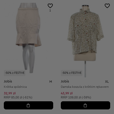
1
-50% z FESTIVE
-50% z FESTIVE
Jobis
Jobis
M
XL
Krótka spódnica
Damska koszula z krótkim rękawem
32,99 zł
43,99 zł
Cena sugerowana:
Cena sugerowana:
RRP
85,00 zł (-61%)
RRP
109,00 zł (-59%)