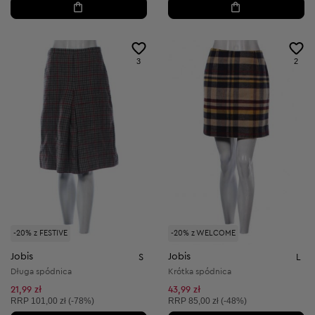
3
2
-20% z FESTIVE
-20% z WELCOME
Jobis
Jobis
S
L
Długa spódnica
Krótka spódnica
21,99 zł
43,99 zł
Cena sugerowana:
Cena sugerowana:
RRP
101,00 zł (-78%)
RRP
85,00 zł (-48%)