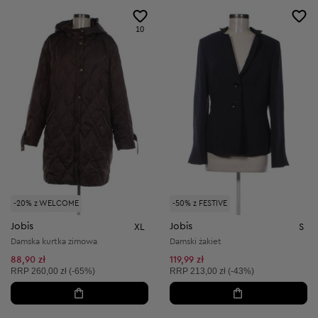
10
-20% z WELCOME
-50% z FESTIVE
Jobis
Jobis
XL
S
Damska kurtka zimowa
Damski żakiet
88,90 zł
119,99 zł
Cena sugerowana:
Cena sugerowana:
RRP
260,00 zł (-65%)
RRP
213,00 zł (-43%)