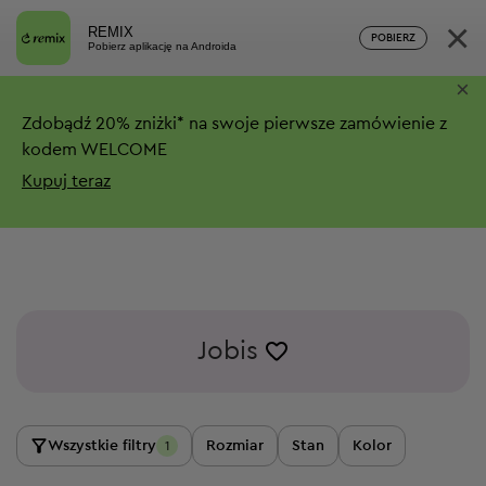
×
REMIX
POBIERZ
Pobierz aplikację na Androida
×
Zdobądź
20%
zniżki*
na swoje pierwsze zamówienie z
kodem WELCOME
Kupuj teraz
Jobis
Wszystkie filtry
Rozmiar
Stan
Kolor
1