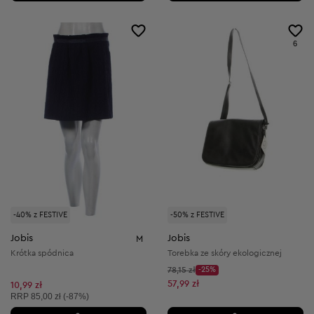
6
-40% z FESTIVE
-50% z FESTIVE
Jobis
Jobis
M
Krótka spódnica
Torebka ze skóry ekologicznej
Cena początkowa:
78,15 zł
-25%
Discount Price:
Obniżona cena:
57,99 zł
10,99 zł
Cena sugerowana:
RRP
85,00 zł (-87%)