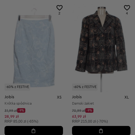
2
4
-60% z FESTIVE
-60% z FESTIVE
Jobis
Jobis
XS
XL
Krótka spódnica
Damski żakiet
Cena początkowa:
Cena początkowa:
31,99 zł
-9%
70,99 zł
-9%
Discount Price:
Discount Price:
Obniżona cena:
Obniżona cena:
28,99 zł
63,99 zł
Cena sugerowana:
Cena sugerowana:
RRP
85,00 zł (-65%)
RRP
215,00 zł (-70%)