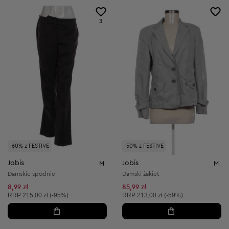
3
-60% z FESTIVE
-50% z FESTIVE
Jobis
Jobis
M
M
Damskie spodnie
Damski żakiet
8,99 zł
85,99 zł
Cena sugerowana:
Cena sugerowana:
RRP
215,00 zł (-95%)
RRP
213,00 zł (-59%)