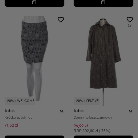
17
-20% z WELCOME
-20% z FESTIVE
Jobis
Jobis
M
M
Krótka spódnica
Damski płaszcz zimowy
71,52 zł
96,99 zł
Cena sugerowana:
RRP
392,00 zł (-75%)