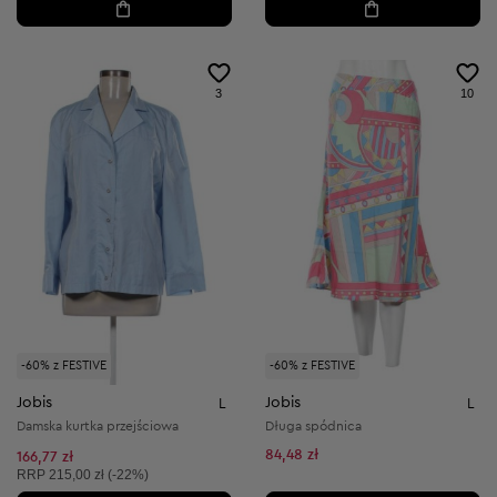
3
10
-60% z FESTIVE
-60% z FESTIVE
Jobis
Jobis
L
L
Damska kurtka przejściowa
Długa spódnica
84,48 zł
166,77 zł
Cena sugerowana:
RRP
215,00 zł (-22%)