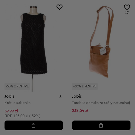
17
-55% z FESTIVE
-60% z FESTIVE
Jobis
Jobis
S
Krótka sukienka
Torebka damska ze skóry naturalnej
238,54 zł
59,99 zł
Cena sugerowana:
RRP
125,00 zł (-52%)