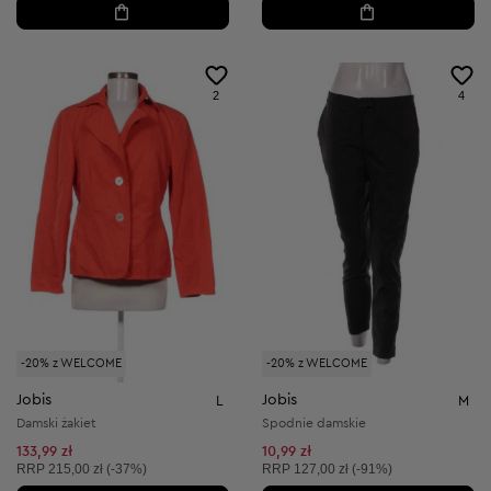
2
4
-20% z WELCOME
-20% z WELCOME
Jobis
Jobis
L
M
Damski żakiet
Spodnie damskie
133,99 zł
10,99 zł
Cena sugerowana:
Cena sugerowana:
RRP
215,00 zł (-37%)
RRP
127,00 zł (-91%)