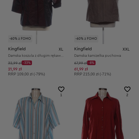
-60% z FOMO
-60% z FOMO
Kingfield
Kingfield
XL
XXL
Damska koszula z długim rękawem
Damska kamizelka puchowa
Cena początkowa:
Cena początkowa:
32,99 zł
-33%
67,99 zł
-8%
Discount Price:
Discount Price:
Obniżona cena:
Obniżona cena:
21,99 zł
61,99 zł
Cena sugerowana:
Cena sugerowana:
RRP
109,00 zł (-79%)
RRP
215,00 zł (-71%)
1
2