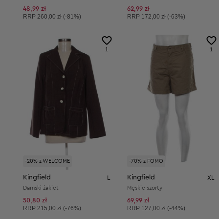
48,99 zł
62,99 zł
Cena sugerowana:
Cena sugerowana:
RRP
260,00 zł (-81%)
RRP
172,00 zł (-63%)
1
1
-20% z WELCOME
-70% z FOMO
Kingfield
Kingfield
L
XL
Damski żakiet
Męskie szorty
50,80 zł
69,99 zł
Cena sugerowana:
Cena sugerowana:
RRP
215,00 zł (-76%)
RRP
127,00 zł (-44%)