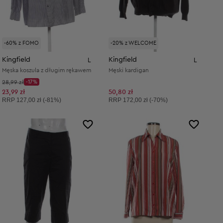
-60% z FOMO
-20% z WELCOME
Kingfield
Kingfield
L
L
Męska koszula z długim rękawem
Męski kardigan
Cena początkowa:
28,99 zł
-17%
Discount Price:
Obniżona cena:
23,99 zł
50,80 zł
Cena sugerowana:
Cena sugerowana:
RRP
127,00 zł (-81%)
RRP
172,00 zł (-70%)