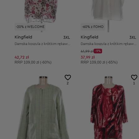
-20% z WELCOME
-60% z FOMO
Kingfield
Kingfield
3XL
3XL
Damska koszula z krótkim rękawem
Damska koszula z krótkim rękawem
Cena początkowa:
41,99 zł
-9%
Discount Price:
Obniżona cena:
42,72 zł
37,99 zł
Cena sugerowana:
Cena sugerowana:
RRP
109,00 zł (-60%)
RRP
109,00 zł (-65%)
2
1