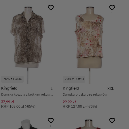
1
-70% z FOMO
-70% z FOMO
Kingfield
Kingfield
L
XXL
Damska koszula z krótkim rękawem
Damska bluzka bez rękawów
37,99 zł
29,99 zł
Cena sugerowana:
Cena sugerowana:
RRP
109,00 zł (-65%)
RRP
127,00 zł (-76%)
1