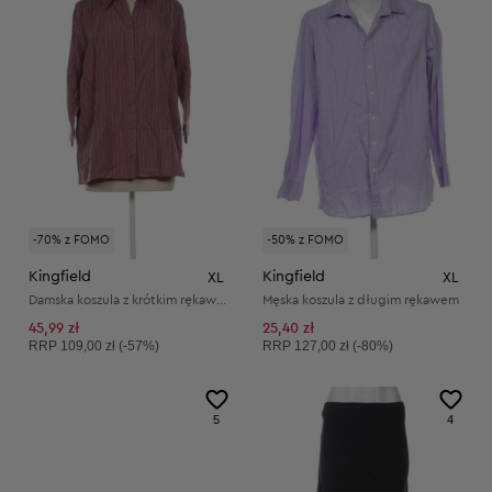
-70% z FOMO
-50% z FOMO
Kingfield
Kingfield
XL
XL
Damska koszula z krótkim rękawem
Męska koszula z długim rękawem
45,99 zł
25,40 zł
Cena sugerowana:
Cena sugerowana:
RRP
109,00 zł (-57%)
RRP
127,00 zł (-80%)
5
4