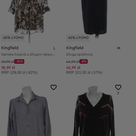
-60% z FOMO
-60% z FOMO
Kingfield
Kingfield
L
M
Damska koszula z długim rękawem
Długa spódnica
Cena początkowa:
Cena początkowa:
29,99 zł
-36%
46,99 zł
-8%
Discount Price:
Discount Price:
Obniżona cena:
Obniżona cena:
18,99 zł
42,99 zł
Cena sugerowana:
Cena sugerowana:
RRP
109,00 zł (-82%)
RRP
101,00 zł (-57%)
2