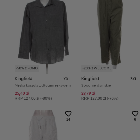
-50% z FOMO
-20% z WELCOME
Kingfield
Kingfield
XXL
3XL
Męska koszula z długim rękawem
Spodnie damskie
25,40 zł
29,79 zł
Cena sugerowana:
Cena sugerowana:
RRP
127,00 zł (-80%)
RRP
127,00 zł (-76%)
14
6