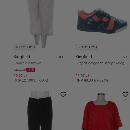
-60% z FOMO
-50% z FOMO
Kingfield
Kingfield
XXL
27
Spodnie damskie
Buty dziecięce ze skóry ekologicznej i materiału tekstylnego
Cena początkowa:
84,99 zł
-41%
Discount Price:
Obniżona cena:
49,99 zł
46,57 zł
Cena sugerowana:
Cena sugerowana:
RRP
127,00 zł (-60%)
RRP
98,00 zł (-52%)
3