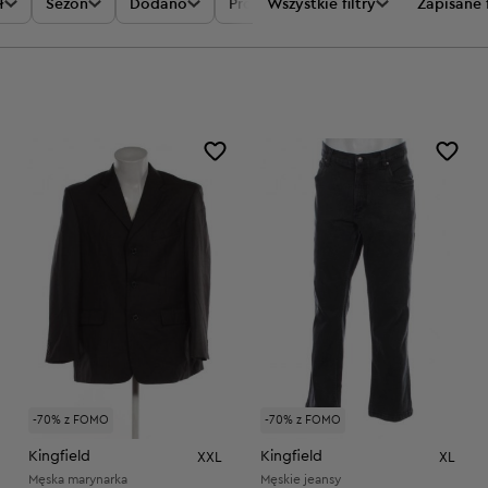
ł
Sezon
Dodano
Promocje
Wszystkie filtry
Cena
Zapisane f
-70% z FOMO
-70% z FOMO
Kingfield
Kingfield
XXL
XL
Męska marynarka
Męskie jeansy