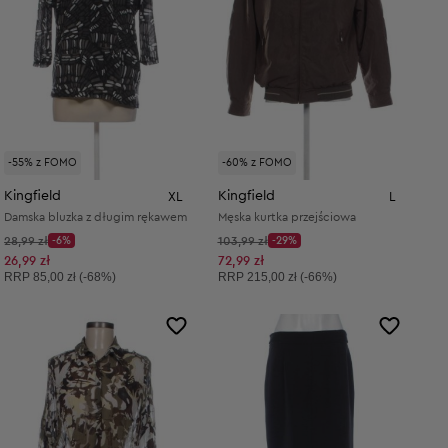
-55% z FOMO
-60% z FOMO
Kingfield
Kingfield
XL
L
Damska bluzka z długim rękawem
Męska kurtka przejściowa
Cena początkowa:
Cena początkowa:
28,99 zł
-6%
103,99 zł
-29%
Discount Price:
Discount Price:
Obniżona cena:
Obniżona cena:
26,99 zł
72,99 zł
Cena sugerowana:
Cena sugerowana:
RRP
85,00 zł (-68%)
RRP
215,00 zł (-66%)