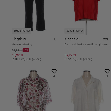
-60% z FOMO
-60% z FOMO
Kingfield
Kingfield
L
XXL
Męskie sztruksy
Damska bluzka z krótkim rękawem
Cena początkowa:
38,99 zł
-7%
Discount Price:
Obniżona cena:
35,99 zł
53,99 zł
Cena sugerowana:
Cena sugerowana:
RRP
172,00 zł (-79%)
RRP
85,00 zł (-36%)
3
4