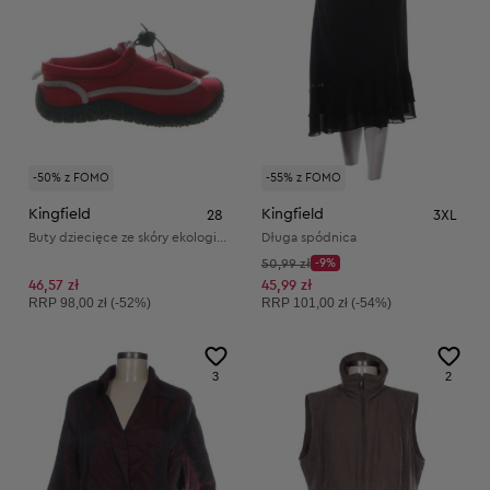
-50% z FOMO
-55% z FOMO
Kingfield
Kingfield
28
3XL
Buty dziecięce ze skóry ekologicznej i materiału tekstylnego
Długa spódnica
Cena początkowa:
50,99 zł
-9%
Discount Price:
Obniżona cena:
46,57 zł
45,99 zł
Cena sugerowana:
Cena sugerowana:
RRP
98,00 zł (-52%)
RRP
101,00 zł (-54%)
3
2