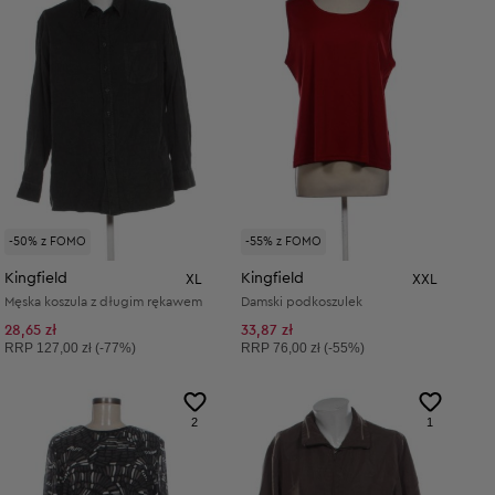
-50% z FOMO
-55% z FOMO
Kingfield
Kingfield
XL
XXL
Męska koszula z długim rękawem
Damski podkoszulek
28,65 zł
33,87 zł
Cena sugerowana:
Cena sugerowana:
RRP
127,00 zł (-77%)
RRP
76,00 zł (-55%)
2
1