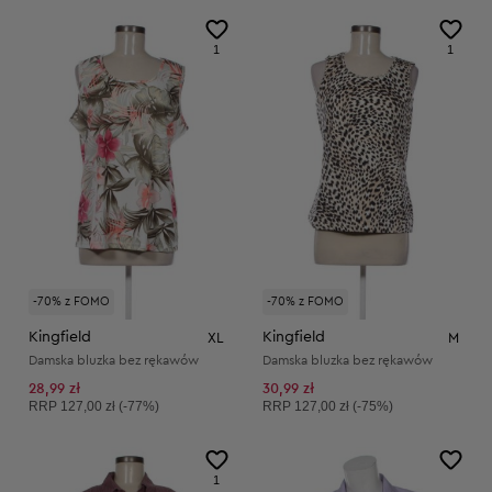
1
1
-70% z FOMO
-70% z FOMO
Kingfield
Kingfield
XL
M
Damska bluzka bez rękawów
Damska bluzka bez rękawów
28,99 zł
30,99 zł
Cena sugerowana:
Cena sugerowana:
RRP
127,00 zł (-77%)
RRP
127,00 zł (-75%)
1