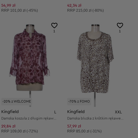
54,99 zł
42,34 zł
Cena sugerowana:
Cena sugerowana:
RRP
101,00 zł (-45%)
RRP
215,00 zł (-80%)
1
1
-20% z WELCOME
-70% z FOMO
Kingfield
Kingfield
L
XXL
Damska koszula z długim rękawem
Damska bluzka z krótkim rękawem
29,84 zł
57,99 zł
Cena sugerowana:
Cena sugerowana:
RRP
109,00 zł (-72%)
RRP
85,00 zł (-31%)