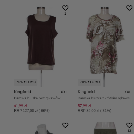
1
-70% z FOMO
-70% z FOMO
Kingfield
Kingfield
XXL
XXL
Damska bluzka bez rękawów
Damska bluzka z krótkim rękawem
41,99 zł
57,99 zł
Cena sugerowana:
Cena sugerowana:
RRP
127,00 zł (-66%)
RRP
85,00 zł (-31%)
13