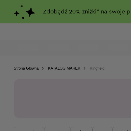
Zdobądź
20%
zniżki*
na swoje p
Strona Główna
KATALOG MAREK
Kingfield