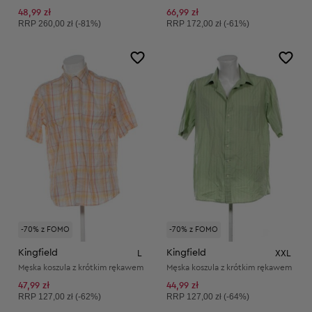
48,99 zł
66,99 zł
Cena sugerowana:
Cena sugerowana:
RRP
260,00 zł (-81%)
RRP
172,00 zł (-61%)
-70% z FOMO
-70% z FOMO
Kingfield
Kingfield
L
XXL
Męska koszula z krótkim rękawem
Męska koszula z krótkim rękawem
47,99 zł
44,99 zł
Cena sugerowana:
Cena sugerowana:
RRP
127,00 zł (-62%)
RRP
127,00 zł (-64%)