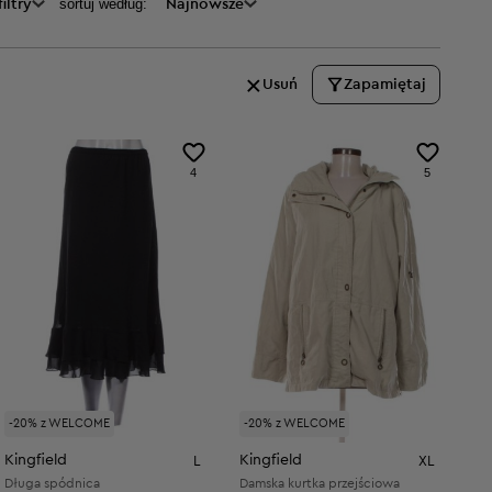
sortuj według:
iltry
Najnowsze
Usuń
Zapamiętaj
4
5
-20% z WELCOME
-20% z WELCOME
Kingfield
Kingfield
L
XL
Długa spódnica
Damska kurtka przejściowa