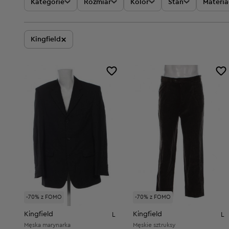
Kategorie
Rozmiar
Kolor
Stan
Materia
×
Kingfield
-70% z FOMO
-70% z FOMO
Kingfield
Kingfield
L
L
Męska marynarka
Męskie sztruksy