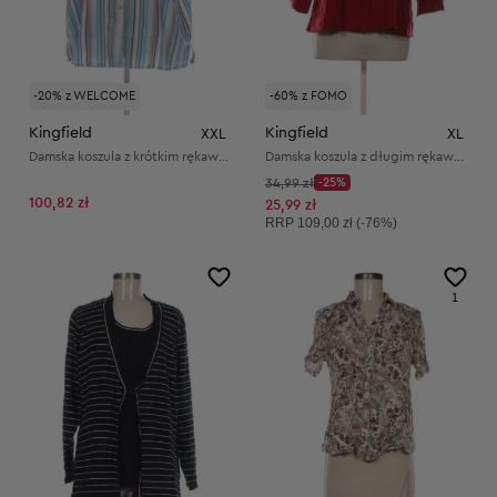
-20% z WELCOME
-60% z FOMO
Kingfield
Kingfield
XXL
XL
Damska koszula z krótkim rękawem
Damska koszula z długim rękawem
Cena początkowa:
34,99 zł
-25%
Discount Price:
100,82 zł
Obniżona cena:
25,99 zł
Cena sugerowana:
RRP
109,00 zł (-76%)
1