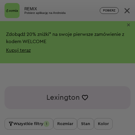
×
REMIX
POBIERZ
Pobierz aplikację na Androida
×
Zdobądź
20%
zniżki*
na swoje pierwsze zamówienie z
kodem WELCOME
Kupuj teraz
Lexington
Wszystkie filtry
Rozmiar
Stan
Kolor
1