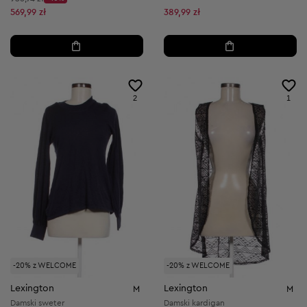
Discount Price:
Obniżona cena:
569,99 zł
389,99 zł
2
1
-20% z WELCOME
-20% z WELCOME
Lexington
Lexington
M
M
Damski sweter
Damski kardigan