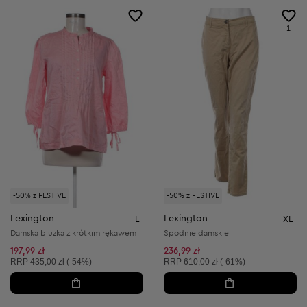
1
-50% z FESTIVE
-50% z FESTIVE
Lexington
Lexington
L
XL
Damska bluzka z krótkim rękawem
Spodnie damskie
197,99 zł
236,99 zł
Cena sugerowana:
Cena sugerowana:
RRP
435,00 zł (-54%)
RRP
610,00 zł (-61%)