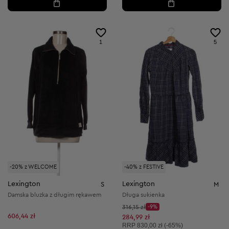
1
5
-20% z WELCOME
-40% z FESTIVE
Lexington
Lexington
S
M
Damska bluzka z długim rękawem
Długa sukienka
Cena początkowa:
316,15 zł
-9%
Discount Price:
606,44 zł
Obniżona cena:
284,99 zł
Cena sugerowana:
RRP
830,00 zł (-65%)