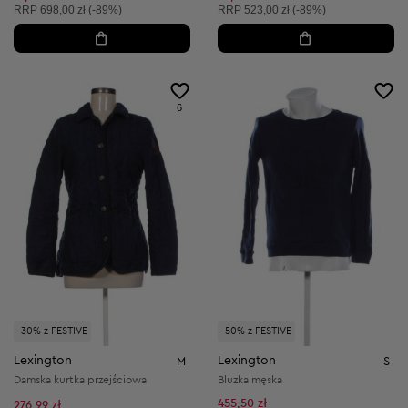
Cena sugerowana:
Cena sugerowana:
RRP
698,00 zł (-89%)
RRP
523,00 zł (-89%)
6
-30% z FESTIVE
-50% z FESTIVE
Lexington
Lexington
M
S
Damska kurtka przejściowa
Bluzka męska
455,50 zł
276,99 zł