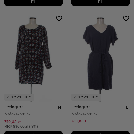
1
-20% z WELCOME
-20% z WELCOME
Lexington
Lexington
M
L
Krótka sukienka
Krótka sukienka
760,85 zł
760,85 zł
Cena sugerowana:
RRP
830,00 zł (-8%)