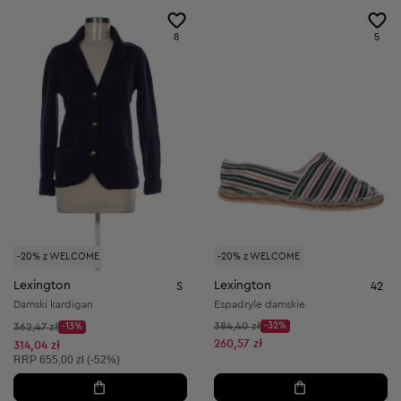
8
5
-20% z WELCOME
-20% z WELCOME
Lexington
Lexington
S
42
Damski kardigan
Espadryle damskie
Cena początkowa:
Cena początkowa:
384,40 zł
-32%
362,47 zł
-13%
Discount Price:
Discount Price:
Obniżona cena:
260,57 zł
Obniżona cena:
314,04 zł
Cena sugerowana:
RRP
655,00 zł (-52%)