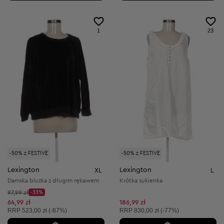
1
23
-50% z FESTIVE
-50% z FESTIVE
Lexington
Lexington
XL
L
Damska bluzka z długim rękawem
Krótka sukienka
Cena początkowa:
97,99 zł
-33%
Discount Price:
Obniżona cena:
64,99 zł
186,99 zł
Cena sugerowana:
Cena sugerowana:
RRP
523,00 zł (-87%)
RRP
830,00 zł (-77%)