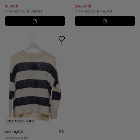
41,99 zł
254,99 zł
Cena sugerowana:
Cena sugerowana:
RRP
655,00 zł (-93%)
RRP
655,00 zł (-61%)
2
-20% z WELCOME
Lexington
XS
Sweter męski