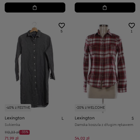
5
1
-40% z FESTIVE
-20% z WELCOME
Lexington
Lexington
L
S
Sukienka
Damska koszula z długim rękawem
Cena początkowa:
112,23 zł
-35%
Discount Price:
Obniżona cena:
71,99 zł
54,02 zł