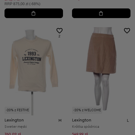
Cena sugerowana:
RRP
875,00 zł (-68%)
2
-20% z FESTIVE
-20% z WELCOME
Lexington
Lexington
M
L
Sweter męski
Krótka spódnica
760,02 zł
549,99 zł