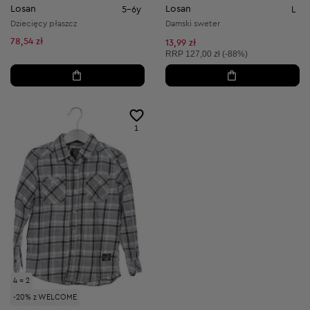
Losan
Losan
5-6y
L
Dziecięcy płaszcz
Damski sweter
78,54 zł
13,99 zł
Cena sugerowana:
RRP
127,00 zł (-88%)
1
4 = 2
-20% z WELCOME