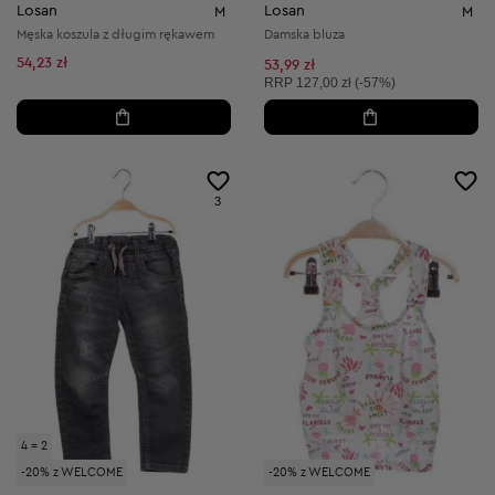
Losan
Losan
M
M
Męska koszula z długim rękawem
Damska bluza
54,23 zł
53,99 zł
Cena sugerowana:
RRP
127,00 zł (-57%)
3
4 = 2
-20% z WELCOME
-20% z WELCOME