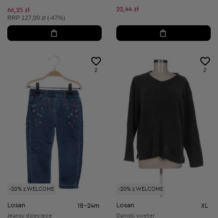
22,44 zł
66,25 zł
Cena sugerowana:
RRP
127,00 zł (-47%)
2
2
-20% z WELCOME
-20% z WELCOME
Losan
Losan
18-24m
XL
Jeansy dziecięce
Damski sweter