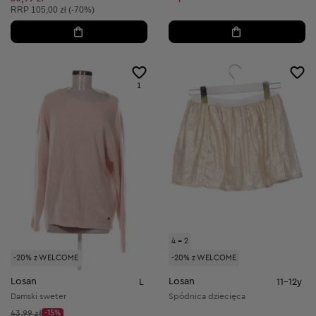
Cena sugerowana:
RRP
105,00 zł (-70%)
1
4 = 2
-20% z WELCOME
-20% z WELCOME
Losan
Losan
L
11-12y
Damski sweter
Spódnica dziecięca
Cena początkowa:
43,99 zł
-15%