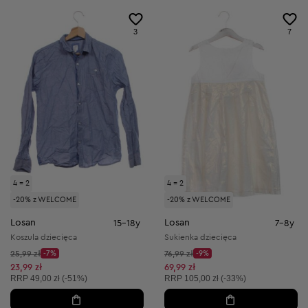
3
7
4 = 2
4 = 2
-20% z WELCOME
-20% z WELCOME
Losan
Losan
15-18y
7-8y
Koszula dziecięca
Sukienka dziecięca
Cena początkowa:
Cena początkowa:
25,99 zł
-7%
76,99 zł
-9%
Discount Price:
Discount Price:
Obniżona cena:
Obniżona cena:
23,99 zł
69,99 zł
Cena sugerowana:
Cena sugerowana:
RRP
49,00 zł (-51%)
RRP
105,00 zł (-33%)