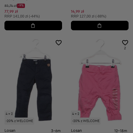
Cena początkowa:
85,74 zł
-9%
Discount Price:
Obniżona cena:
77,99 zł
14,99 zł
Cena sugerowana:
Cena sugerowana:
RRP
141,00 zł (-44%)
RRP
127,00 zł (-88%)
2
4 = 2
4 = 2
-20% z WELCOME
-20% z WELCOME
Losan
Losan
3-6m
12-18m