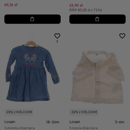
69,36 zł
23,99 zł
Cena sugerowana:
RRP
85,00 zł (-71%)
2
-20% z WELCOME
-20% z WELCOME
Losan
Losan
18-24m
3-6m
Sukienka dziecięca
Koszula dziecięca