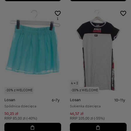
1
4 = 2
-20% z WELCOME
-20% z WELCOME
Losan
Losan
6-7y
10-11y
Spódnica dziecięca
Sukienka dziecięca
50,25 zł
46,57 zł
Cena sugerowana:
Cena sugerowana:
RRP
85,00 zł (-40%)
RRP
105,00 zł (-55%)