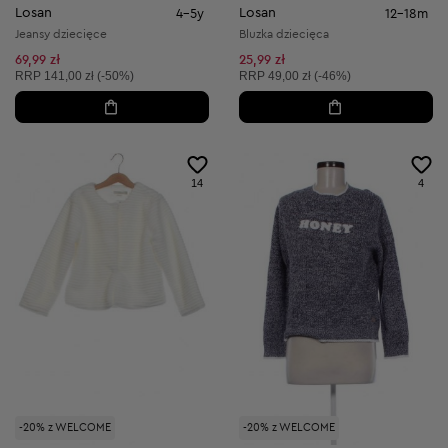
Losan
Losan
4-5y
12-18m
Jeansy dziecięce
Bluzka dziecięca
69,99 zł
25,99 zł
Cena sugerowana:
Cena sugerowana:
RRP
141,00 zł (-50%)
RRP
49,00 zł (-46%)
14
4
-20% z WELCOME
-20% z WELCOME