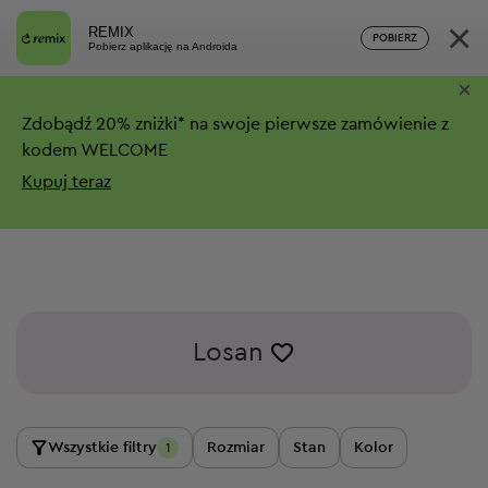
×
REMIX
POBIERZ
Pobierz aplikację na Androida
×
Zdobądź
20%
zniżki*
na swoje pierwsze zamówienie z
kodem WELCOME
Kupuj teraz
Losan
Wszystkie filtry
Rozmiar
Stan
Kolor
1