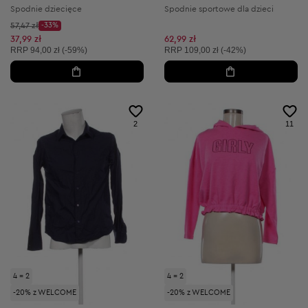
Spodnie dziecięce
Spodnie sportowe dla dzieci
Cena początkowa:
57,47 zł
-33%
Discount Price:
Obniżona cena:
37,99 zł
62,99 zł
Cena sugerowana:
Cena sugerowana:
RRP
94,00 zł (-59%)
RRP
109,00 zł (-42%)
2
11
4 = 2
4 = 2
-20% z WELCOME
-20% z WELCOME