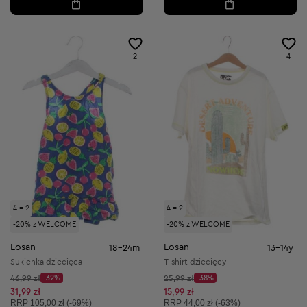
2
4
4 = 2
4 = 2
-20% z WELCOME
-20% z WELCOME
Losan
Losan
18-24m
13-14y
Sukienka dziecięca
T-shirt dziecięcy
Cena początkowa:
Cena początkowa:
46,99 zł
-32%
25,99 zł
-38%
Discount Price:
Discount Price:
Obniżona cena:
Obniżona cena:
31,99 zł
15,99 zł
Cena sugerowana:
Cena sugerowana:
RRP
105,00 zł (-69%)
RRP
44,00 zł (-63%)