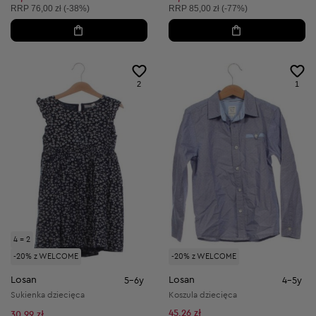
Cena sugerowana:
Cena sugerowana:
RRP
76,00 zł (-38%)
RRP
85,00 zł (-77%)
2
1
4 = 2
-20% z WELCOME
-20% z WELCOME
Losan
Losan
5-6y
4-5y
Sukienka dziecięca
Koszula dziecięca
45,26 zł
30,99 zł