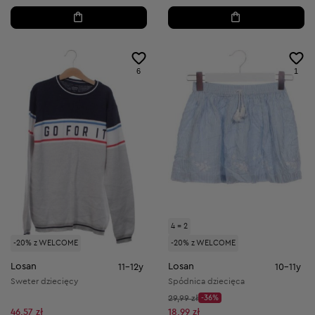
6
1
4 = 2
-20% z WELCOME
-20% z WELCOME
Losan
Losan
11-12y
10-11y
Sweter dziecięcy
Spódnica dziecięca
Cena początkowa:
29,99 zł
-36%
Discount Price:
Obniżona cena:
46,57 zł
18,99 zł