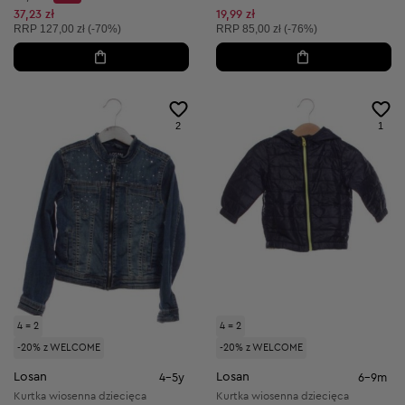
Discount Price:
Obniżona cena:
37,23 zł
19,99 zł
Cena sugerowana:
Cena sugerowana:
RRP
127,00 zł (-70%)
RRP
85,00 zł (-76%)
2
1
4 = 2
4 = 2
-20% z WELCOME
-20% z WELCOME
Losan
Losan
4-5y
6-9m
Kurtka wiosenna dziecięca
Kurtka wiosenna dziecięca