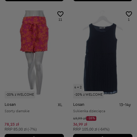
11
1
4 = 2
-20% z WELCOME
-20% z WELCOME
Losan
Losan
XL
13-14y
Szorty damskie
Sukienka dziecięca
Cena początkowa:
49,99 zł
-26%
Discount Price:
Obniżona cena:
78,23 zł
36,99 zł
Cena sugerowana:
Cena sugerowana:
RRP
85,00 zł (-7%)
RRP
105,00 zł (-64%)