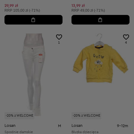
29,99 zł
13,99 zł
Cena sugerowana:
Cena sugerowana:
RRP
105,00 zł (-71%)
RRP
49,00 zł (-71%)
1
4
-20% z WELCOME
-20% z WELCOME
Losan
Losan
M
9-12m
Spodnie damskie
Bluzka dziecięca