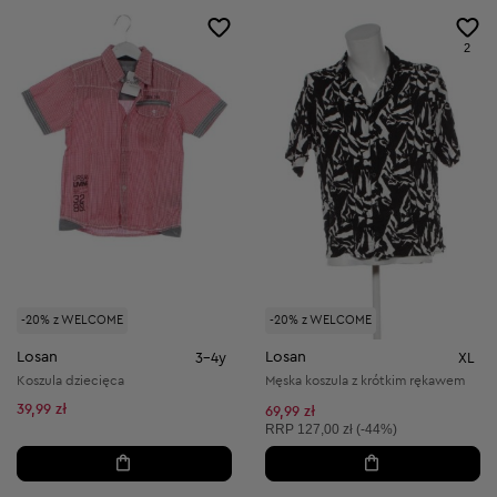
2
-20% z WELCOME
-20% z WELCOME
Losan
Losan
3-4y
XL
Koszula dziecięca
Męska koszula z krótkim rękawem
39,99 zł
69,99 zł
Cena sugerowana:
RRP
127,00 zł (-44%)