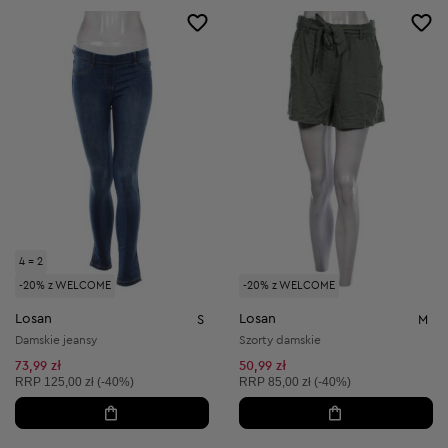
4 = 2
-20% z WELCOME
-20% z WELCOME
Losan
Losan
S
M
Damskie jeansy
Szorty damskie
73,99 zł
50,99 zł
Cena sugerowana:
Cena sugerowana:
RRP
125,00 zł (-40%)
RRP
85,00 zł (-40%)