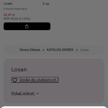
Losan
3-4y
Koszula dziecięca
22,99 zł
Cena sugerowana:
RRP
49,00 zł (-53%)
Strona Główna
KATALOG MAREK
Losan
Losan
Dodaj do ulubionych
Pokaż więcej