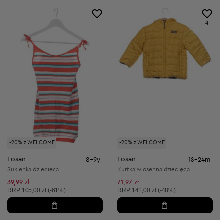
4
-20% z WELCOME
-20% z WELCOME
Losan
Losan
8-9y
18-24m
Sukienka dziecięca
Kurtka wiosenna dziecięca
39,99 zł
71,97 zł
Cena sugerowana:
Cena sugerowana:
RRP
105,00 zł (-61%)
RRP
141,00 zł (-48%)