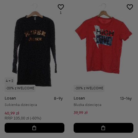
1
4 = 2
-20% z WELCOME
-20% z WELCOME
Losan
Losan
8-9y
13-14y
Sukienka dziecięca
Bluzka dziecięca
39,99 zł
40,99 zł
Cena sugerowana:
RRP
105,00 zł (-60%)