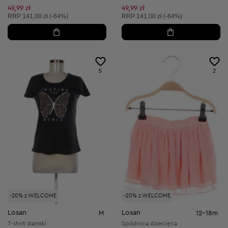
49,99 zł
49,99 zł
Cena sugerowana:
Cena sugerowana:
RRP
141,00 zł (-64%)
RRP
141,00 zł (-64%)
5
2
-20% z WELCOME
-20% z WELCOME
Losan
Losan
M
12-18m
T-shirt damski
Spódnica dziecięca