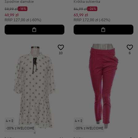
Spodnie damskie
Krótka sukienka
Cena początkowa:
Cena początkowa:
59,99 zł
-16%
84,99 zł
-24%
Discount Price:
Discount Price:
Obniżona cena:
Obniżona cena:
49,99 zł
63,99 zł
Cena sugerowana:
Cena sugerowana:
RRP
127,00 zł (-60%)
RRP
172,00 zł (-62%)
10
6
4 = 2
4 = 2
-20% z WELCOME
-20% z WELCOME