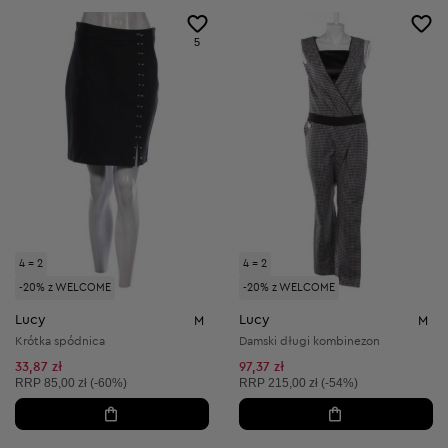
5
4 = 2
4 = 2
-20% z WELCOME
-20% z WELCOME
Lucy
Lucy
M
M
Krótka spódnica
Damski długi kombinezon
33,87 zł
97,37 zł
Cena sugerowana:
Cena sugerowana:
RRP
85,00 zł (-60%)
RRP
215,00 zł (-54%)