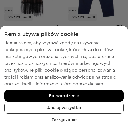
4 = 2
4 = 2
-20% z WELCOME
-20% z WELCOME
Lucy
Lucy
S
XXS
Sukienka wizytowa
Spodnie damskie
Remix używa plików cookie
Cena początkowa:
Cena początkowa:
131,99 zł
-35%
67,99 zł
-8%
Discount Price:
Discount Price:
Remix zaleca, aby wyrazić zgodę na używanie
Obniżona cena:
Obniżona cena:
84,99 zł
61,99 zł
Cena sugerowana:
Cena sugerowana:
funkcjonalnych plików cookie, które służą do celów
RRP
260,00 zł (-67%)
RRP
127,00 zł (-51%)
marketingowych oraz analitycznych i są dostarczane
przez nas oraz naszych partnerów marketingowych i
analityków. Te pliki cookie służą do personalizowania
treści i reklam oraz analizowania odwiedzin na stronie
35
5
oraz aplikacji - informacje, które pomagają nam
pokazywać Tobie produkty, które Tobie się spodobają.
Potwierdzenie
Jeśli się zgadzasz, potwierdź, klikając przycisk „Tak,
zgadzam się”.
Anuluj wszystko
Aby uzyskać więcej informacji, kliknij „Chcę uzyskać
Zarządzanie
więcej informacji” lub przejdź do „Polityki prywatności i