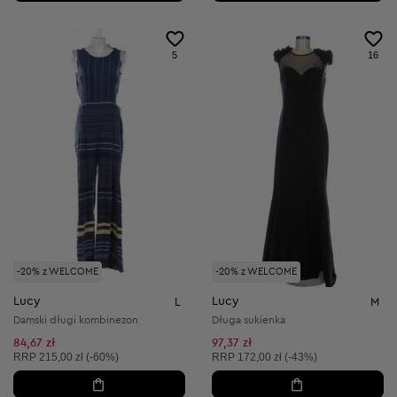
5
16
-20% z WELCOME
-20% z WELCOME
Lucy
Lucy
L
M
Damski długi kombinezon
Długa sukienka
84,67 zł
97,37 zł
Cena sugerowana:
Cena sugerowana:
RRP
215,00 zł (-60%)
RRP
172,00 zł (-43%)