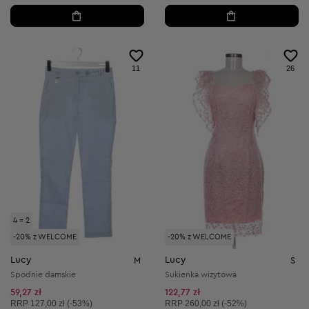
11
26
4 = 2
-20% z WELCOME
-20% z WELCOME
Lucy
Lucy
M
S
Spodnie damskie
Sukienka wizytowa
59,27 zł
122,77 zł
Cena sugerowana:
Cena sugerowana:
RRP
127,00 zł (-53%)
RRP
260,00 zł (-52%)