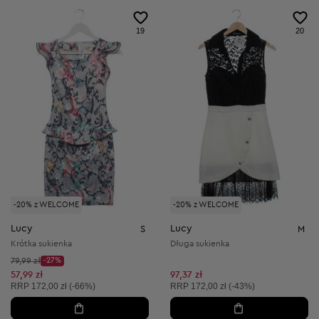
19
20
-20% z WELCOME
-20% z WELCOME
Lucy
Lucy
S
M
Krótka sukienka
Długa sukienka
Cena początkowa:
79,99 zł
-27%
Discount Price:
Obniżona cena:
57,99 zł
97,37 zł
Cena sugerowana:
Cena sugerowana:
RRP
172,00 zł (-66%)
RRP
172,00 zł (-43%)