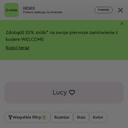
×
REMIX
POBIERZ
Pobierz aplikację na Androida
×
Zdobądź
20%
zniżki*
na swoje pierwsze zamówienie z
kodem WELCOME
Kupuj teraz
Lucy
Wszystkie filtry
Rozmiar
Stan
Kolor
1