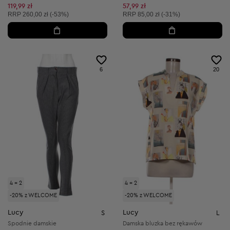
Obniżona cena:
Obniżona cena:
119,99 zł
57,99 zł
Cena sugerowana:
Cena sugerowana:
RRP
260,00 zł (-53%)
RRP
85,00 zł (-31%)
6
20
4 = 2
4 = 2
-20% z WELCOME
-20% z WELCOME
Lucy
Lucy
S
L
Spodnie damskie
Damska bluzka bez rękawów