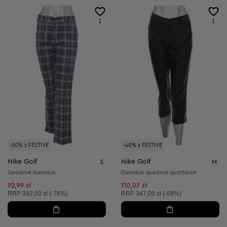
1
1
-50% z FESTIVE
-40% z FESTIVE
Nike Golf
Nike Golf
S
M
Spodnie damskie
Damskie spodnie sportowe
92,99 zł
110,07 zł
Cena sugerowana:
Cena sugerowana:
RRP
392,00 zł (-76%)
RRP
347,00 zł (-68%)