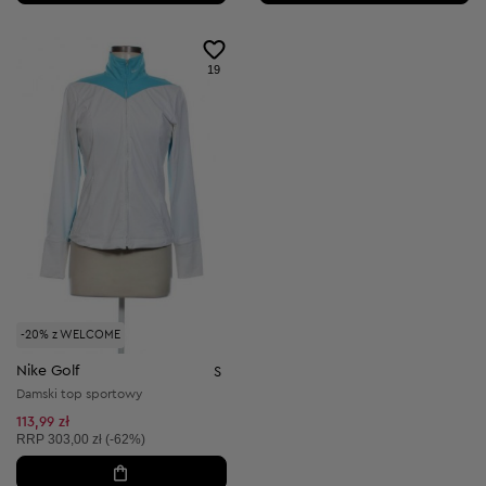
19
-20% z WELCOME
Nike Golf
S
Damski top sportowy
113,99 zł
Cena sugerowana:
RRP
303,00 zł (-62%)