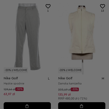
1
13
-20% z WELCOME
-20% z WELCOME
Nike Golf
Nike Golf
L
M
Męskie spodnie
Damska kamizelka
Cena początkowa:
129,46 zł
-50%
Cena początkowa:
205,49 zł
-33%
Discount Price:
Discount Price:
Obniżona cena:
63,97 zł
Obniżona cena:
135,99 zł
Cena sugerowana:
RRP
480,00 zł (-71%)