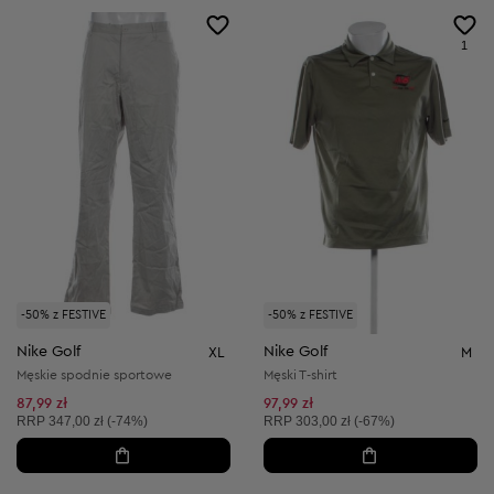
1
-50% z FESTIVE
-50% z FESTIVE
Nike Golf
Nike Golf
XL
M
Męskie spodnie sportowe
Męski T-shirt
87,99 zł
97,99 zł
Cena sugerowana:
Cena sugerowana:
RRP
347,00 zł (-74%)
RRP
303,00 zł (-67%)