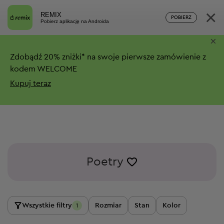
×
REMIX
POBIERZ
Pobierz aplikację na Androida
×
Zdobądź
20%
zniżki*
na swoje pierwsze zamówienie z
kodem WELCOME
Kupuj teraz
Poetry
Wszystkie filtry
Rozmiar
Stan
Kolor
1