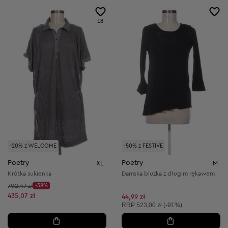
18
-20% z WELCOME
-50% z FESTIVE
Poetry
Poetry
XL
M
Krótka sukienka
Damska bluzka z długim rękawem
Cena początkowa:
702,47 zł
-38%
Discount Price:
Obniżona cena:
435,07 zł
44,99 zł
Cena sugerowana:
RRP
523,00 zł (-91%)