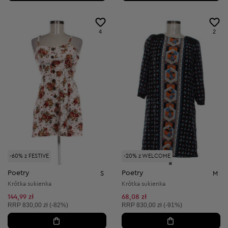
4
2
-60% z FESTIVE
-20% z WELCOME
Poetry
Poetry
S
M
Krótka sukienka
Krótka sukienka
144,99 zł
68,08 zł
Cena sugerowana:
Cena sugerowana:
RRP
830,00 zł (-82%)
RRP
830,00 zł (-91%)