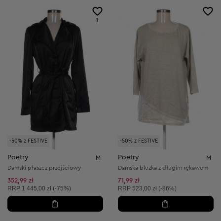
1
-50% z FESTIVE
-50% z FESTIVE
Poetry
Poetry
M
M
Damski płaszcz przejściowy
Damska bluzka z długim rękawem
352,99 zł
71,99 zł
Cena sugerowana:
Cena sugerowana:
RRP
1 445,00 zł (-75%)
RRP
523,00 zł (-86%)