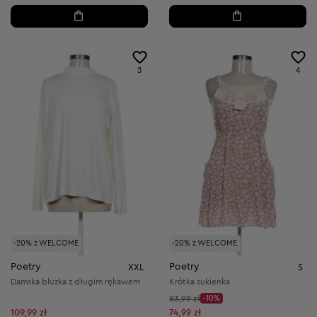
3
4
-20% z WELCOME
-20% z WELCOME
Poetry
Poetry
XXL
S
Damska bluzka z długim rękawem
Krótka sukienka
Cena początkowa:
83,99 zł
-10%
Discount Price:
Obniżona cena:
109,99 zł
74,99 zł