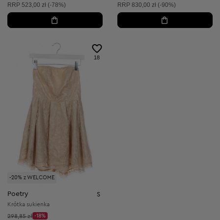
Cena sugerowana:
Cena sugerowana:
RRP
523,00 zł (-78%)
RRP
830,00 zł (-90%)
18
-20% z WELCOME
Poetry
S
Krótka sukienka
Cena początkowa:
298,85 zł
-18%
Discount Price: