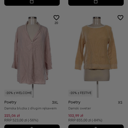
20
-20% z WELCOME
-20% z FESTIVE
Poetry
Poetry
3XL
XS
Damska bluzka z długim rękawem
Damski sweter
225,06 zł
102,99 zł
Cena sugerowana:
Cena sugerowana:
RRP
523,00 zł (-56%)
RRP
655,00 zł (-84%)