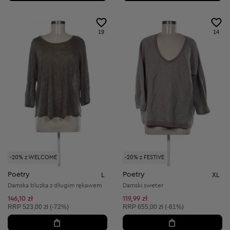
19
14
-20% z WELCOME
-20% z FESTIVE
Poetry
Poetry
L
XL
Damska bluzka z długim rękawem
Damski sweter
146,10 zł
119,99 zł
Cena sugerowana:
Cena sugerowana:
RRP
523,00 zł (-72%)
RRP
655,00 zł (-81%)