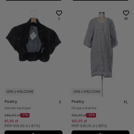
3
40
-20% z WELCOME
-20% z WELCOME
Poetry
Poetry
S
XL
Damski kardigan
Długa sukienka
Cena początkowa:
Cena początkowa:
284,00 zł
-71%
214,22 zł
-22%
Discount Price:
Discount Price:
Obniżona cena:
Obniżona cena:
81,92 zł
165,95 zł
Cena sugerowana:
Cena sugerowana:
RRP
655,00 zł (-87%)
RRP
830,00 zł (-80%)