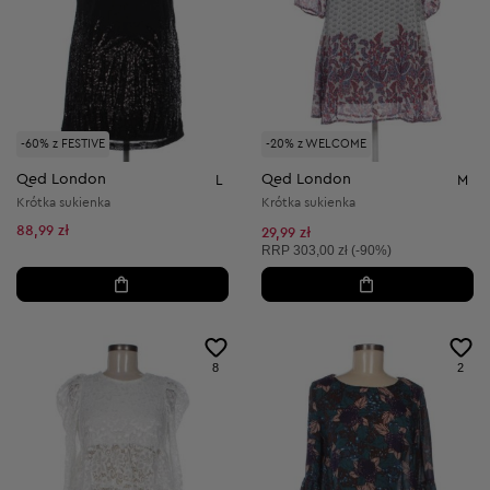
-60% z FESTIVE
-20% z WELCOME
Qed London
Qed London
L
M
Krótka sukienka
Krótka sukienka
88,99 zł
29,99 zł
Cena sugerowana:
RRP
303,00 zł (-90%)
8
2