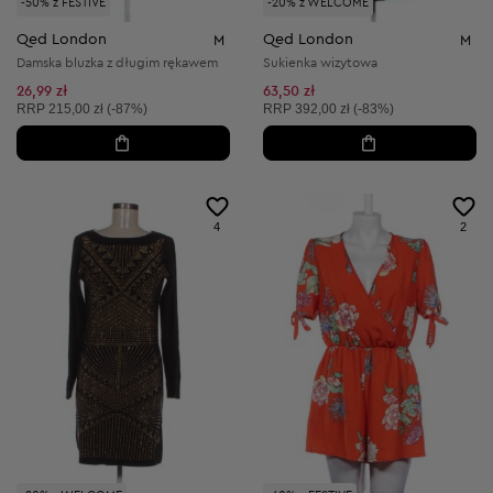
-50% z FESTIVE
-20% z WELCOME
Qed London
Qed London
M
M
Damska bluzka z długim rękawem
Sukienka wizytowa
26,99 zł
63,50 zł
Cena sugerowana:
Cena sugerowana:
RRP
215,00 zł (-87%)
RRP
392,00 zł (-83%)
4
2