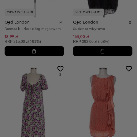
-20% z WELCOME
-20% z WELCOME
Qed London
Qed London
M
S
Damska bluzka z długim rękawem
Sukienka wizytowa
18,99 zł
163,00 zł
Cena sugerowana:
Cena sugerowana:
RRP
215,00 zł (-91%)
RRP
392,00 zł (-58%)
2