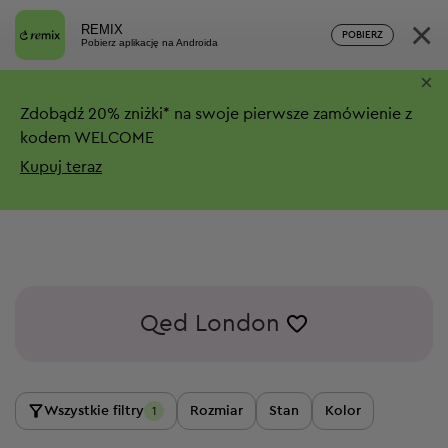
×
REMIX
POBIERZ
Pobierz aplikację na Androida
×
Zdobądź
20%
zniżki*
na swoje pierwsze zamówienie z
kodem WELCOME
Kupuj teraz
Qed London
Wszystkie filtry
Rozmiar
Stan
Kolor
1