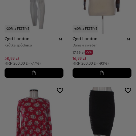
-20% z FESTIVE
-60% z FESTIVE
Qed London
Qed London
M
M
Krótka spódnica
Damski sweter
Cena początkowa:
17,99 zł
-5%
Discount Price:
Obniżona cena:
58,99 zł
16,99 zł
Cena sugerowana:
Cena sugerowana:
RRP
260,00 zł (-77%)
RRP
260,00 zł (-93%)