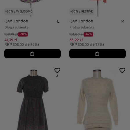
-20% z WELCOME
-60% z FESTIVE
Qed London
Qed London
L
M
Długa sukienka
Krótka sukienka
Cena początkowa:
Cena początkowa:
139,79 zł
-70%
131,00 zł
-49%
Discount Price:
Discount Price:
Obniżona cena:
Obniżona cena:
41,39 zł
65,99 zł
Cena sugerowana:
Cena sugerowana:
RRP
303,00 zł (-86%)
RRP
303,00 zł (-78%)
3