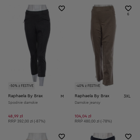
6
-50% z FESTIVE
-40% z FESTIVE
Raphaela By Brax
Raphaela By Brax
M
3XL
Spodnie damskie
Damskie jeansy
48,99 zł
104,04 zł
Cena sugerowana:
Cena sugerowana:
RRP
392,00 zł (-87%)
RRP
480,00 zł (-78%)