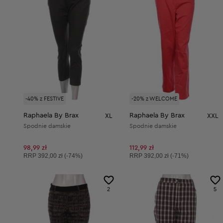
-40% z FESTIVE
-20% z WELCOME
Raphaela By Brax
Raphaela By Brax
XL
XXL
Spodnie damskie
Spodnie damskie
98,99 zł
112,99 zł
Cena sugerowana:
Cena sugerowana:
RRP
392,00 zł (-74%)
RRP
392,00 zł (-71%)
2
5