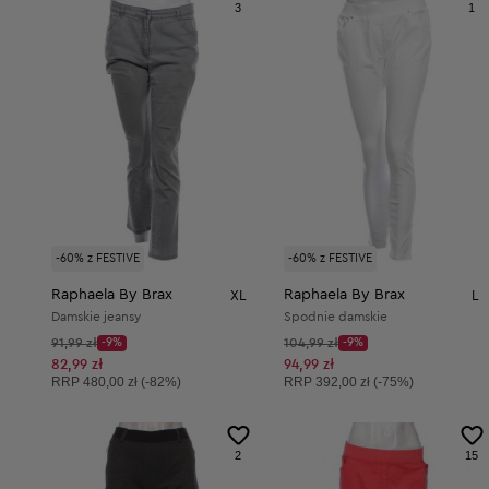
3
1
-60% z FESTIVE
-60% z FESTIVE
Raphaela By Brax
Raphaela By Brax
XL
L
Damskie jeansy
Spodnie damskie
Cena początkowa:
Cena początkowa:
91,99 zł
-9%
104,99 zł
-9%
Discount Price:
Discount Price:
Obniżona cena:
Obniżona cena:
82,99 zł
94,99 zł
Cena sugerowana:
Cena sugerowana:
RRP
480,00 zł (-82%)
RRP
392,00 zł (-75%)
2
15