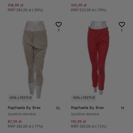
158,99 zł
105,99 zł
Cena sugerowana:
Cena sugerowana:
RRP
392,00 zł (-59%)
RRP
523,00 zł (-79%)
3
1
-50% z FESTIVE
-50% z FESTIVE
Raphaela By Brax
Raphaela By Brax
XL
M
Spodnie damskie
Spodnie damskie
87,99 zł
110,99 zł
Cena sugerowana:
Cena sugerowana:
RRP
392,00 zł (-77%)
RRP
392,00 zł (-71%)