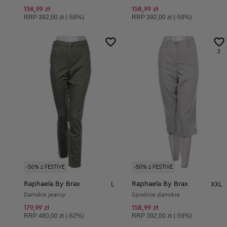
158,99 zł
158,99 zł
Cena sugerowana:
Cena sugerowana:
RRP
392,00 zł (-59%)
RRP
392,00 zł (-59%)
2
-50% z FESTIVE
-50% z FESTIVE
Raphaela By Brax
Raphaela By Brax
L
XXL
Damskie jeansy
Spodnie damskie
179,99 zł
158,99 zł
Cena sugerowana:
Cena sugerowana:
RRP
480,00 zł (-62%)
RRP
392,00 zł (-59%)