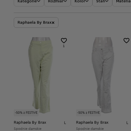
Kategorie
Rozmiar
Kolor
Stan
Materia
×
Raphaela By Brax
1
-50% z FESTIVE
-50% z FESTIVE
Raphaela By Brax
Raphaela By Brax
L
L
Spodnie damskie
Spodnie damskie