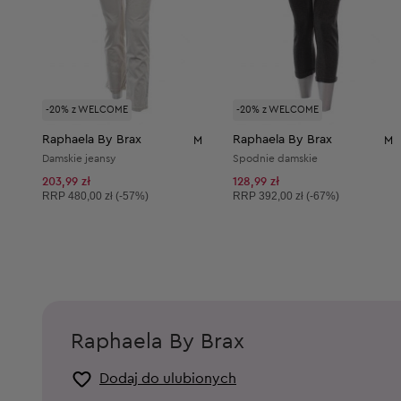
-20% z WELCOME
-20% z WELCOME
Raphaela By Brax
Raphaela By Brax
M
M
Damskie jeansy
Spodnie damskie
203,99 zł
128,99 zł
Cena sugerowana:
Cena sugerowana:
RRP
480,00 zł (-57%)
RRP
392,00 zł (-67%)
Raphaela By Brax
Dodaj do ulubionych