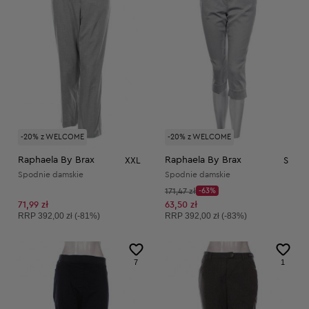
-20% z WELCOME
-20% z WELCOME
Raphaela By Brax
Raphaela By Brax
XXL
S
Spodnie damskie
Spodnie damskie
Cena początkowa:
171,47 zł
-63%
Discount Price:
Obniżona cena:
71,99 zł
63,50 zł
Cena sugerowana:
Cena sugerowana:
RRP
392,00 zł (-81%)
RRP
392,00 zł (-83%)
7
1