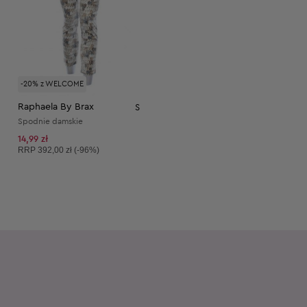
-20% z WELCOME
Raphaela By Brax
S
Spodnie damskie
14,99 zł
Cena sugerowana:
RRP
392,00 zł (-96%)