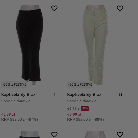
1
-50% z FESTIVE
-50% z FESTIVE
Raphaela By Brax
Raphaela By Brax
L
M
Spodnie damskie
Spodnie damskie
Cena początkowa:
46,99 zł
-8%
Discount Price:
Obniżona cena:
49,99 zł
42,99 zł
Cena sugerowana:
Cena sugerowana:
RRP
392,00 zł (-87%)
RRP
392,00 zł (-89%)