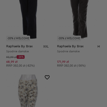
-20% z WELCOME
-20% z WELCOME
Raphaela By Brax
Raphaela By Brax
XXL
M
Spodnie damskie
Spodnie damskie
Cena początkowa:
93,99 zł
-26%
Discount Price:
Obniżona cena:
68,99 zł
171,99 zł
Cena sugerowana:
Cena sugerowana:
RRP
392,00 zł (-82%)
RRP
392,00 zł (-56%)