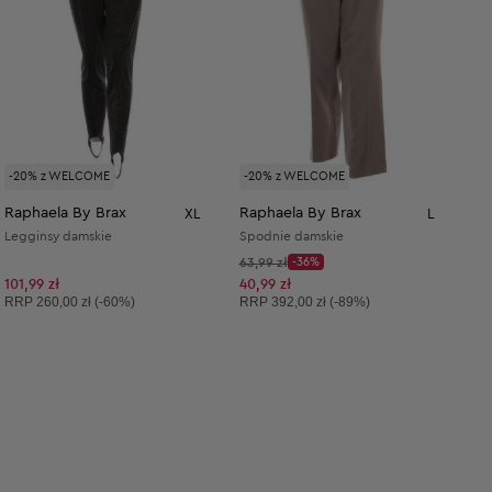
-20% z WELCOME
-20% z WELCOME
Raphaela By Brax
Raphaela By Brax
XL
L
Legginsy damskie
Spodnie damskie
Cena początkowa:
63,99 zł
-36%
Discount Price:
Obniżona cena:
101,99 zł
40,99 zł
Cena sugerowana:
Cena sugerowana:
RRP
260,00 zł (-60%)
RRP
392,00 zł (-89%)