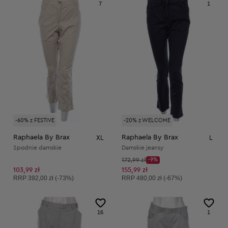
7
1
-60% z FESTIVE
-20% z WELCOME
Raphaela By Brax
Raphaela By Brax
XL
L
Spodnie damskie
Damskie jeansy
Cena początkowa:
172,99 zł
-9%
Discount Price:
Obniżona cena:
103,99 zł
155,99 zł
Cena sugerowana:
Cena sugerowana:
RRP
392,00 zł (-73%)
RRP
480,00 zł (-67%)
16
1