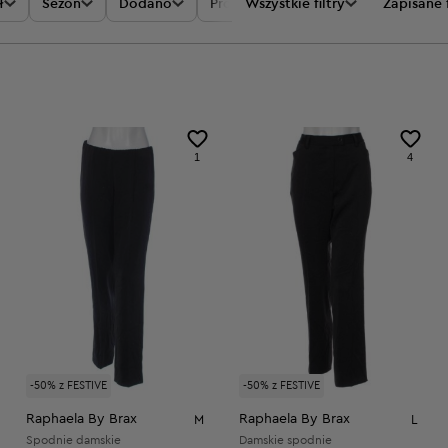
ł
Sezon
Dodano
Promocje
Wszystkie filtry
Cena
Zapisane f
1
4
-50% z FESTIVE
-50% z FESTIVE
Raphaela By Brax
Raphaela By Brax
M
L
Spodnie damskie
Damskie spodnie