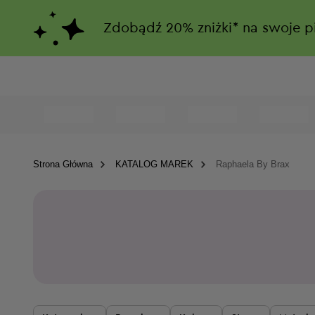
Zdobądź
20%
zniżki*
na swoje p
Strona Główna
KATALOG MAREK
Raphaela By Brax