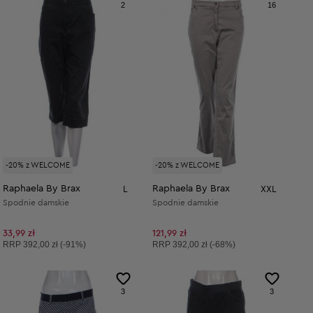
2
16
-20% z WELCOME
-20% z WELCOME
Raphaela By Brax
Raphaela By Brax
L
XXL
Spodnie damskie
Spodnie damskie
33,99 zł
121,99 zł
Cena sugerowana:
Cena sugerowana:
RRP
392,00 zł (-91%)
RRP
392,00 zł (-68%)
3
3