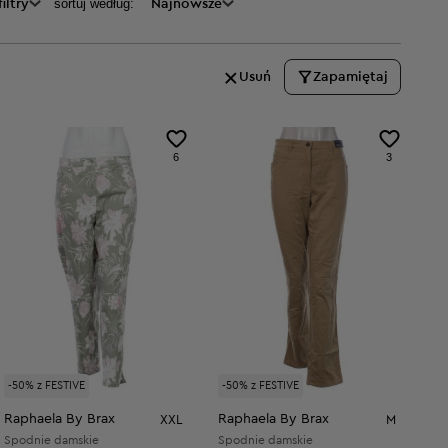
sortuj według:
iltry
Najnowsze
Usuń
Zapamiętaj
6
3
-50% z FESTIVE
-50% z FESTIVE
Raphaela By Brax
Raphaela By Brax
XXL
M
Spodnie damskie
Spodnie damskie