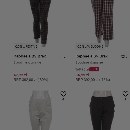
-20% z FESTIVE
-20% z WELCOME
Raphaela By Brax
Raphaela By Brax
L
XXL
Spodnie damskie
Spodnie damskie
Cena początkowa:
169,95 zł
-50%
Discount Price:
Obniżona cena:
42,99 zł
84,99 zł
Cena sugerowana:
Cena sugerowana:
RRP
392,00 zł (-89%)
RRP
392,00 zł (-78%)
4
1