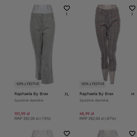
1
1
-50% z FESTIVE
-50% z FESTIVE
Raphaela By Brax
Raphaela By Brax
XL
M
Spodnie damskie
Spodnie damskie
101,99 zł
48,99 zł
Cena sugerowana:
Cena sugerowana:
RRP
392,00 zł (-73%)
RRP
392,00 zł (-87%)