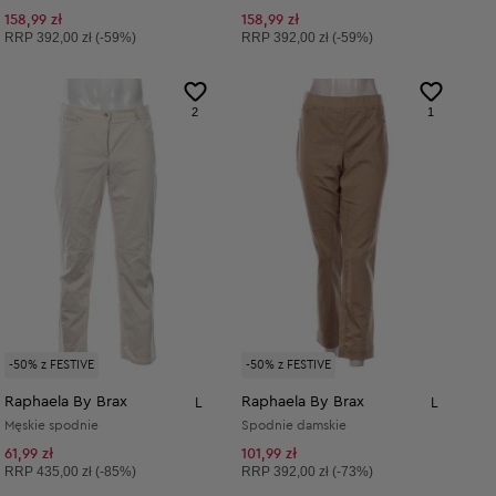
158,99 zł
158,99 zł
Cena sugerowana:
Cena sugerowana:
RRP
392,00 zł (-59%)
RRP
392,00 zł (-59%)
2
1
-50% z FESTIVE
-50% z FESTIVE
Raphaela By Brax
Raphaela By Brax
L
L
Męskie spodnie
Spodnie damskie
61,99 zł
101,99 zł
Cena sugerowana:
Cena sugerowana:
RRP
435,00 zł (-85%)
RRP
392,00 zł (-73%)