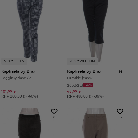
-60% z FESTIVE
-20% z WELCOME
Raphaela By Brax
Raphaela By Brax
L
M
Legginsy damskie
Damskie jeansy
Cena początkowa:
203,62 zł
-76%
Discount Price:
Obniżona cena:
101,99 zł
48,99 zł
Cena sugerowana:
Cena sugerowana:
RRP
260,00 zł (-60%)
RRP
480,00 zł (-89%)
8
15