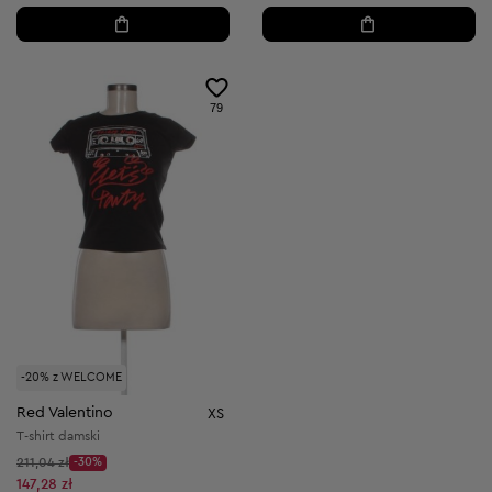
79
-20% z WELCOME
Red Valentino
XS
T-shirt damski
Cena początkowa:
211,04 zł
-30%
Discount Price:
Obniżona cena:
147,28 zł