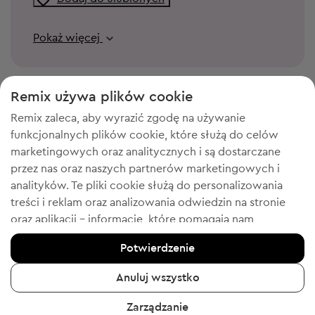
Pokaż więcej
Remix używa plików cookie
Remix zaleca, aby wyrazić zgodę na używanie
funkcjonalnych plików cookie, które służą do celów
marketingowych oraz analitycznych i są dostarczane
przez nas oraz naszych partnerów marketingowych i
analityków. Te pliki cookie służą do personalizowania
treści i reklam oraz analizowania odwiedzin na stronie
POTRZEBUJESZ MIEJSCA W
oraz aplikacji - informacje, które pomagają nam
SZAFIE?​
pokazywać Tobie produkty, które Tobie się spodobają.
Potwierdzenie
Jeśli się zgadzasz, potwierdź, klikając przycisk „Tak,
Sprzedaj ubrania, akcesoria i buty, których już nie nosisz. Łatwo,
wygodnie i bezpłatnie!
zgadzam się”.
Anuluj wszystko
Aby uzyskać więcej informacji, kliknij „Chcę uzyskać
Sprzedaj
Zarządzanie
więcej informacji” lub przejdź do „Polityki prywatności i