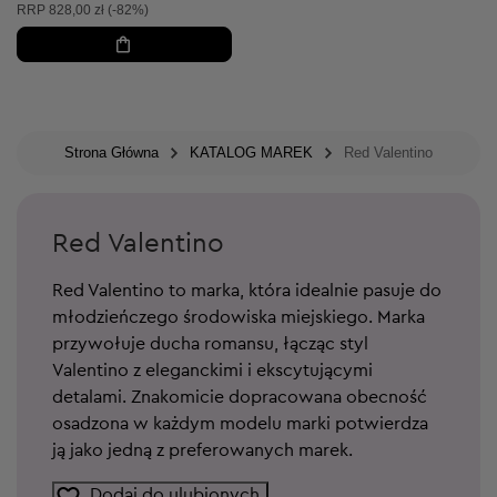
Cena sugerowana:
RRP
828,00 zł (-82%)
Strona Główna
KATALOG MAREK
Red Valentino
Red Valentino
Red Valentino to marka, która idealnie pasuje do
młodzieńczego środowiska miejskiego. Marka
przywołuje ducha romansu, łącząc styl
Valentino z eleganckimi i ekscytującymi
detalami. Znakomicie dopracowana obecność
osadzona w każdym modelu marki potwierdza
ją jako jedną z preferowanych marek.
Dodaj do ulubionych