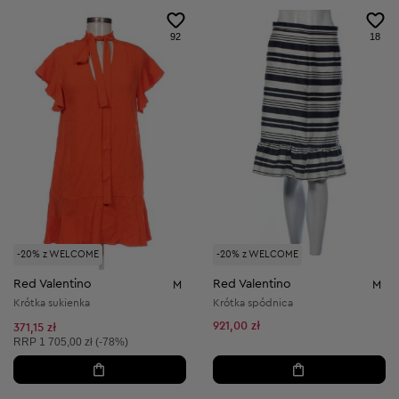
92
18
-20% z WELCOME
-20% z WELCOME
Red Valentino
Red Valentino
M
M
Krótka sukienka
Krótka spódnica
921,00 zł
371,15 zł
Cena sugerowana:
RRP
1 705,00 zł (-78%)