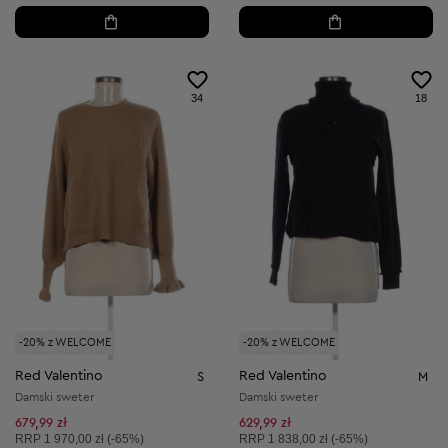
34
18
-20% z WELCOME
-20% z WELCOME
Red Valentino
Red Valentino
S
M
Damski sweter
Damski sweter
679,99 zł
629,99 zł
Cena sugerowana:
Cena sugerowana:
RRP
1 970,00 zł (-65%)
RRP
1 838,00 zł (-65%)