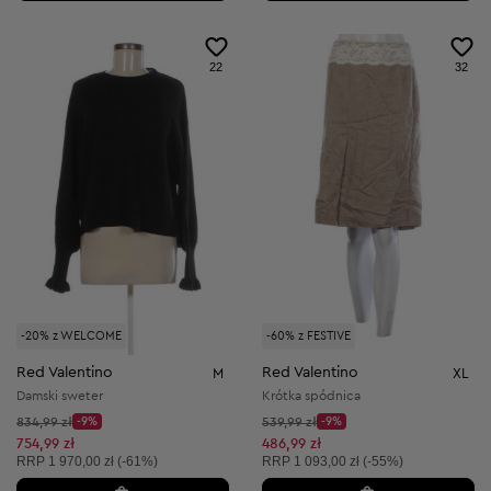
22
32
-20% z WELCOME
-60% z FESTIVE
Red Valentino
Red Valentino
M
XL
Damski sweter
Krótka spódnica
Cena początkowa:
Cena początkowa:
834,99 zł
-9%
539,99 zł
-9%
Discount Price:
Discount Price:
Obniżona cena:
Obniżona cena:
754,99 zł
486,99 zł
Cena sugerowana:
Cena sugerowana:
RRP
1 970,00 zł (-61%)
RRP
1 093,00 zł (-55%)