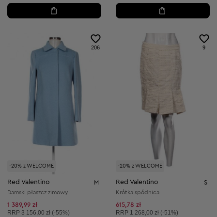
206
9
-20% z WELCOME
-20% z WELCOME
Red Valentino
Red Valentino
M
S
Damski płaszcz zimowy
Krótka spódnica
1 389,99 zł
615,78 zł
Cena sugerowana:
Cena sugerowana:
RRP
3 156,00 zł (-55%)
RRP
1 268,00 zł (-51%)