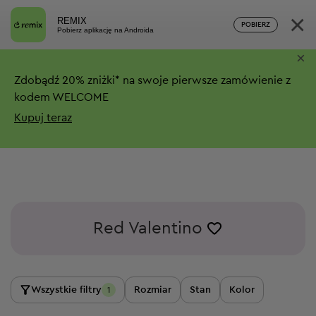
×
REMIX
POBIERZ
Pobierz aplikację na Androida
×
Zdobądź
20%
zniżki*
na swoje pierwsze zamówienie z
kodem WELCOME
Kupuj teraz
Red Valentino
Wszystkie filtry
Rozmiar
Stan
Kolor
1