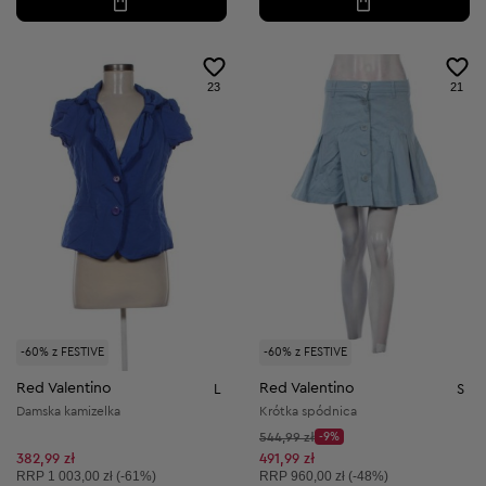
23
21
-60% z FESTIVE
-60% z FESTIVE
Red Valentino
Red Valentino
L
S
Damska kamizelka
Krótka spódnica
Cena początkowa:
544,99 zł
-9%
Discount Price:
Obniżona cena:
382,99 zł
491,99 zł
Cena sugerowana:
Cena sugerowana:
RRP
1 003,00 zł (-61%)
RRP
960,00 zł (-48%)