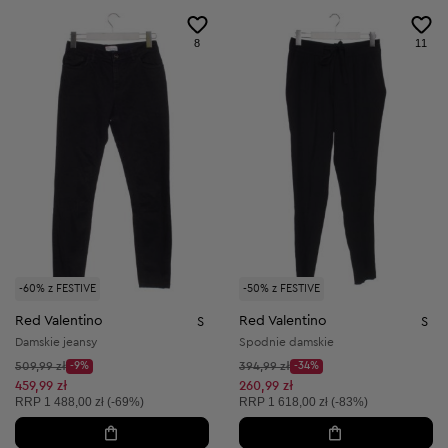
8
11
-60% z FESTIVE
-50% z FESTIVE
Red Valentino
Red Valentino
S
S
Damskie jeansy
Spodnie damskie
Cena początkowa:
Cena początkowa:
509,99 zł
-9%
394,99 zł
-34%
Discount Price:
Discount Price:
Obniżona cena:
Obniżona cena:
459,99 zł
260,99 zł
Cena sugerowana:
Cena sugerowana:
RRP
1 488,00 zł (-69%)
RRP
1 618,00 zł (-83%)