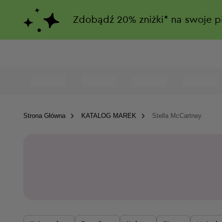
Zdobądź
20%
zniżki*
na swoje p
Strona Główna
KATALOG MAREK
Stella McCartney