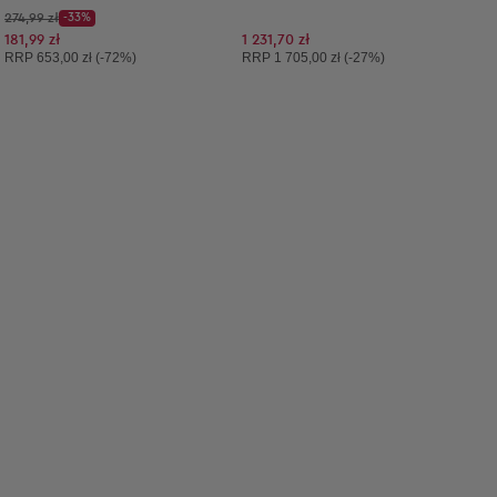
Cena początkowa:
274,99 zł
-33%
Discount Price:
Obniżona cena:
181,99 zł
1 231,70 zł
Cena sugerowana:
Cena sugerowana:
RRP
653,00 zł (-72%)
RRP
1 705,00 zł (-27%)