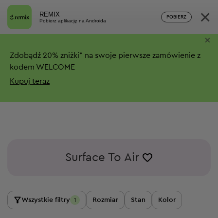
×
REMIX
POBIERZ
Pobierz aplikację na Androida
×
Zdobądź
20%
zniżki*
na swoje pierwsze zamówienie z
kodem WELCOME
Kupuj teraz
Surface To Air
Wszystkie filtry
Rozmiar
Stan
Kolor
1