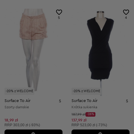
5
4
-20% z WELCOME
-20% z WELCOME
Surface To Air
Surface To Air
S
S
Szorty damskie
Krótka sukienka
Cena początkowa:
187,99 zł
-26%
Discount Price:
Obniżona cena:
18,99 zł
137,99 zł
Cena sugerowana:
Cena sugerowana:
RRP
303,00 zł (-93%)
RRP
523,00 zł (-73%)