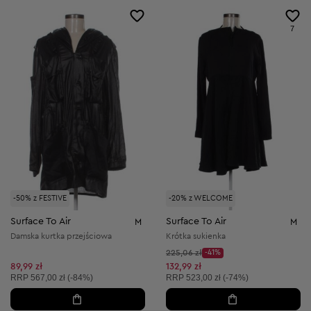
7
-50% z FESTIVE
-20% z WELCOME
Surface To Air
Surface To Air
M
M
Damska kurtka przejściowa
Krótka sukienka
Cena początkowa:
225,06 zł
-41%
Discount Price:
Obniżona cena:
89,99 zł
132,99 zł
Cena sugerowana:
Cena sugerowana:
RRP
567,00 zł (-84%)
RRP
523,00 zł (-74%)