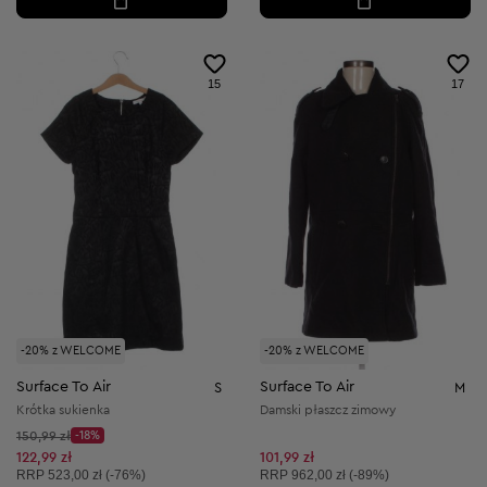
15
17
-20% z WELCOME
-20% z WELCOME
Surface To Air
Surface To Air
S
M
Krótka sukienka
Damski płaszcz zimowy
Cena początkowa:
150,99 zł
-18%
Discount Price:
Obniżona cena:
122,99 zł
101,99 zł
Cena sugerowana:
Cena sugerowana:
RRP
523,00 zł (-76%)
RRP
962,00 zł (-89%)