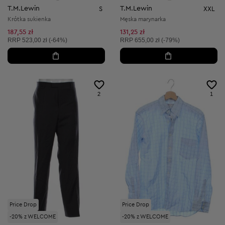
T.M.Lewin
T.M.Lewin
S
XXL
Krótka sukienka
Męska marynarka
187,55 zł
131,25 zł
Cena sugerowana:
Cena sugerowana:
RRP
523,00 zł (-64%)
RRP
655,00 zł (-79%)
2
1
Price Drop
Price Drop
-20% z WELCOME
-20% z WELCOME