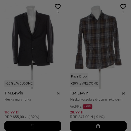
5
1
Price Drop
-20% z WELCOME
-20% z WELCOME
T.M.Lewin
T.M.Lewin
M
M
Męska marynarka
Męska koszula z długim rękawem
Cena początkowa:
46,99 zł
-38%
Discount Price:
Obniżona cena:
116,99 zł
28,99 zł
Cena sugerowana:
Cena sugerowana:
RRP
655,00 zł (-82%)
RRP
347,00 zł (-91%)