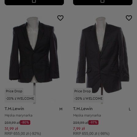
Price Drop
Price Drop
-20% z WELCOME
-20% z WELCOME
T.M.Lewin
T.M.Lewin
M
L
Męska marynarka
Męska marynarka
Cena początkowa:
Cena początkowa:
259,99 zł
-80%
259,99 zł
-97%
Discount Price:
Discount Price:
Obniżona cena:
Obniżona cena:
51,99 zł
7,99 zł
Cena sugerowana:
Cena sugerowana:
RRP
655,00 zł (-92%)
RRP
655,00 zł (-98%)