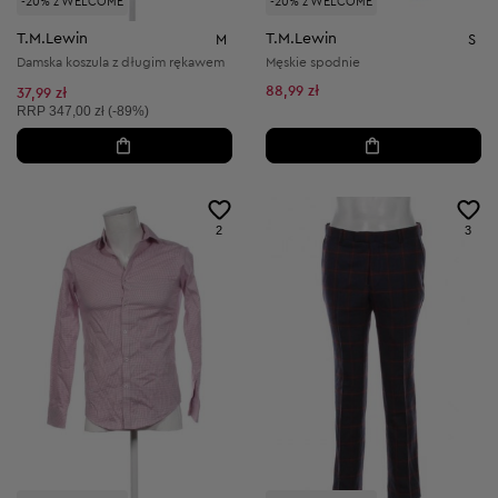
-20% z WELCOME
-20% z WELCOME
T.M.Lewin
T.M.Lewin
M
S
Damska koszula z długim rękawem
Męskie spodnie
88,99 zł
37,99 zł
Cena sugerowana:
RRP
347,00 zł (-89%)
2
3