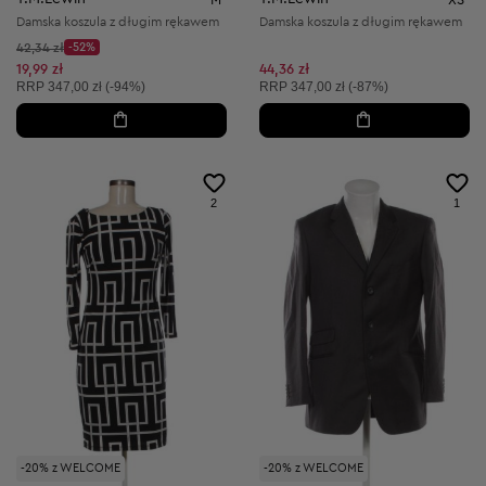
Damska koszula z długim rękawem
Damska koszula z długim rękawem
Cena początkowa:
42,34 zł
-52%
Discount Price:
Obniżona cena:
19,99 zł
44,36 zł
Cena sugerowana:
Cena sugerowana:
RRP
347,00 zł (-94%)
RRP
347,00 zł (-87%)
2
1
-20% z WELCOME
-20% z WELCOME