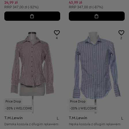
Obniżona cena:
Obniżona cena:
24,99 zł
43,99 zł
Cena sugerowana:
Cena sugerowana:
RRP
347,00 zł (-92%)
RRP
347,00 zł (-87%)
4
2
Price Drop
Price Drop
-20% z WELCOME
-20% z WELCOME
T.M.Lewin
T.M.Lewin
L
L
Damska koszula z długim rękawem
Męska koszula z długim rękawem