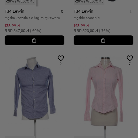
-20% z WELCOME
-20% z WELCOME
T.M.Lewin
T.M.Lewin
S
L
Męska koszula z długim rękawem
Męskie spodnie
135,99 zł
123,99 zł
Cena sugerowana:
Cena sugerowana:
RRP
347,00 zł (-60%)
RRP
523,00 zł (-76%)
2
7