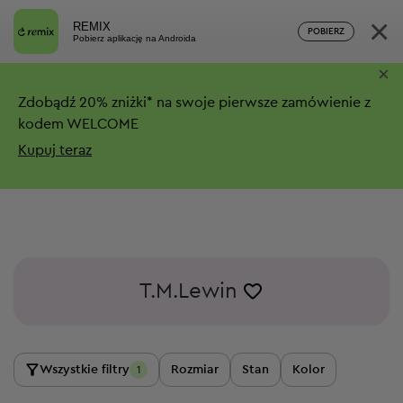
×
REMIX
POBIERZ
Pobierz aplikację na Androida
×
Zdobądź
20%
zniżki*
na swoje pierwsze zamówienie z
kodem WELCOME
Kupuj teraz
T.M.Lewin
Wszystkie filtry
Rozmiar
Stan
Kolor
1