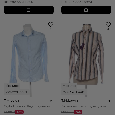
Cena sugerowana:
Cena sugerowana:
RRP
655,00 zł (-98%)
RRP
347,00 zł (-96%)
6
4
Price Drop
Price Drop
-20% z WELCOME
-20% z WELCOME
T.M.Lewin
T.M.Lewin
M
M
Męska koszula z długim rękawem
Damska koszula z długim rękawem
Cena początkowa:
Cena początkowa:
53,99 zł
-53%
169,99 zł
-74%
Discount Price:
Discount Price: