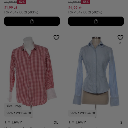
Cena początkowa:
Cena początkowa:
45,99 zł
-52%
55,99 zł
-55%
Discount Price:
Discount Price:
Obniżona cena:
Obniżona cena:
21,99 zł
24,99 zł
Cena sugerowana:
Cena sugerowana:
RRP
347,00 zł (-93%)
RRP
347,00 zł (-92%)
8
Price Drop
-20% z WELCOME
-20% z WELCOME
T.M.Lewin
T.M.Lewin
XL
S