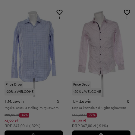
1
1
Price Drop
Price Drop
-20% z WELCOME
-20% z WELCOME
T.M.Lewin
T.M.Lewin
XL
S
Męska koszula z długim rękawem
Męska koszula z długim rękawem
Cena początkowa:
Cena początkowa:
122,99 zł
-49%
135,99 zł
-77%
Discount Price:
Discount Price:
Obniżona cena:
Obniżona cena:
61,99 zł
30,99 zł
Cena sugerowana:
Cena sugerowana:
RRP
347,00 zł (-82%)
RRP
347,00 zł (-91%)