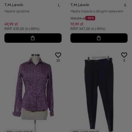
T.M.Lewin
T.M.Lewin
L
S
Męskie spodnie
Męska koszula z długim rękawem
Cena początkowa:
150,04 zł
-86%
Discount Price:
Obniżona cena:
49,99 zł
19,99 zł
Cena sugerowana:
Cena sugerowana:
RRP
435,00 zł (-88%)
RRP
347,00 zł (-94%)
10
3