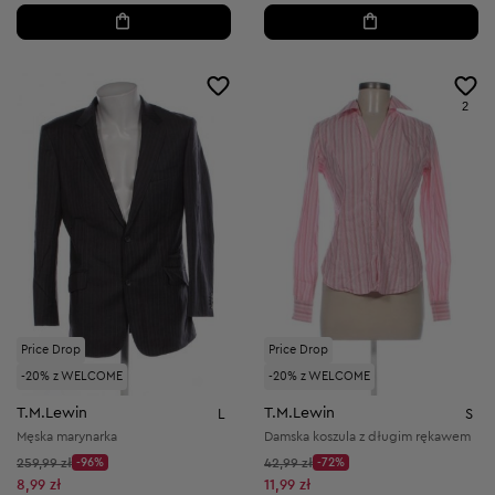
2
Price Drop
Price Drop
-20% z WELCOME
-20% z WELCOME
T.M.Lewin
T.M.Lewin
L
S
Męska marynarka
Damska koszula z długim rękawem
Cena początkowa:
Cena początkowa:
259,99 zł
-96%
42,99 zł
-72%
Discount Price:
Discount Price:
Obniżona cena:
Obniżona cena:
8,99 zł
11,99 zł