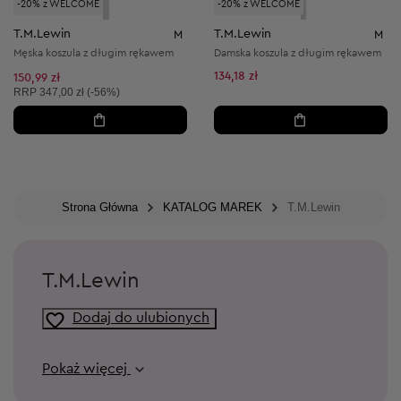
-20% z WELCOME
-20% z WELCOME
T.M.Lewin
T.M.Lewin
M
M
Męska koszula z długim rękawem
Damska koszula z długim rękawem
134,18 zł
150,99 zł
Cena sugerowana:
RRP
347,00 zł (-56%)
Strona Główna
KATALOG MAREK
T.M.Lewin
T.M.Lewin
Dodaj do ulubionych
Pokaż więcej