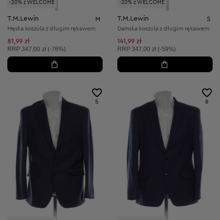
-20% z WELCOME
-20% z WELCOME
T.M.Lewin
T.M.Lewin
M
S
Męska koszula z długim rękawem
Damska koszula z długim rękawem
81,99 zł
141,99 zł
Cena sugerowana:
Cena sugerowana:
RRP
347,00 zł (-76%)
RRP
347,00 zł (-59%)
5
8