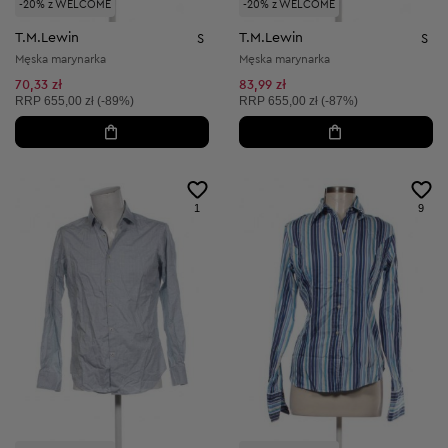
-20% z WELCOME
-20% z WELCOME
T.M.Lewin
T.M.Lewin
S
S
Męska marynarka
Męska marynarka
70,33 zł
83,99 zł
Cena sugerowana:
Cena sugerowana:
RRP
655,00 zł (-89%)
RRP
655,00 zł (-87%)
1
9