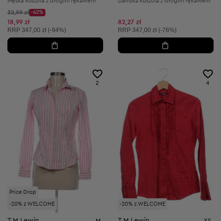
Męska koszula z długim rękawem
Damska koszula z długim rękawem
Cena początkowa:
32,99 zł
-42%
Discount Price:
Obniżona cena:
18,99 zł
82,27 zł
Cena sugerowana:
Cena sugerowana:
RRP
347,00 zł (-94%)
RRP
347,00 zł (-76%)
2
4
Price Drop
-20% z WELCOME
-20% z WELCOME
T.M.Lewin
T.M.Lewin
M
XS