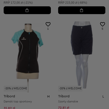
Cena sugerowana:
Cena sugerowana:
RRP
172,00 zł (-21%)
RRP
215,00 zł (-68%)
1
5
-20% z WELCOME
-20% z WELCOME
Tribord
Tribord
M
L
Damski top sportowy
Szorty damskie
72,81 zł
35,82 zł