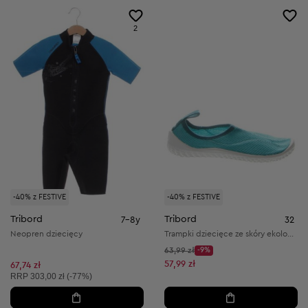
2
-40% z FESTIVE
-40% z FESTIVE
Tribord
Tribord
7-8y
32
Neopren dziecięcy
Trampki dziecięce ze skóry ekologicznej i materiału tekstylnego
Cena początkowa:
63,99 zł
-9%
Discount Price:
Obniżona cena:
57,99 zł
67,74 zł
Cena sugerowana:
RRP
303,00 zł (-77%)