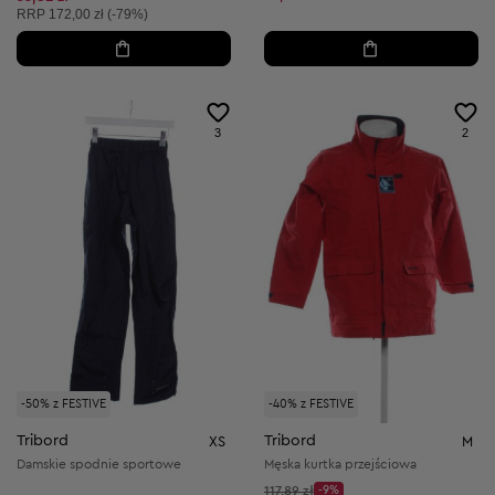
Cena sugerowana:
RRP
172,00 zł (-79%)
3
2
-50% z FESTIVE
-40% z FESTIVE
Tribord
Tribord
XS
M
Damskie spodnie sportowe
Męska kurtka przejściowa
Cena początkowa:
117,89 zł
-9%