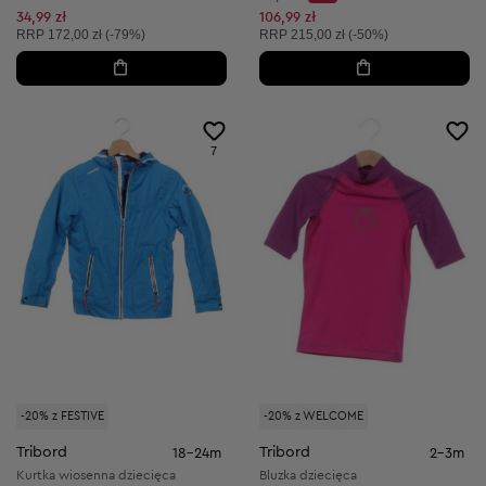
Discount Price:
Obniżona cena:
34,99 zł
106,99 zł
Cena sugerowana:
Cena sugerowana:
RRP
172,00 zł (-79%)
RRP
215,00 zł (-50%)
7
-20% z FESTIVE
-20% z WELCOME
Tribord
Tribord
18-24m
2-3m
Kurtka wiosenna dziecięca
Bluzka dziecięca