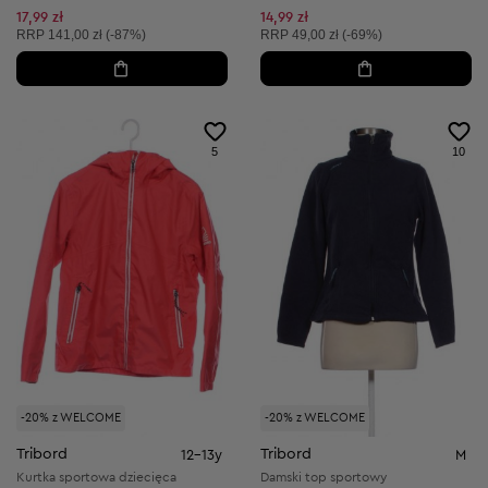
17,99 zł
14,99 zł
Cena sugerowana:
Cena sugerowana:
RRP
141,00 zł (-87%)
RRP
49,00 zł (-69%)
5
10
-20% z WELCOME
-20% z WELCOME
Tribord
Tribord
12-13y
M
Kurtka sportowa dziecięca
Damski top sportowy