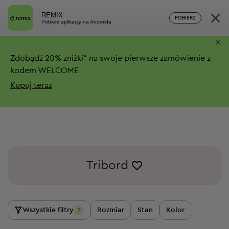
×
REMIX
POBIERZ
Pobierz aplikację na Androida
×
Zdobądź
20%
zniżki*
na swoje pierwsze zamówienie z
kodem WELCOME
Kupuj teraz
Tribord
Wszystkie filtry
Rozmiar
Stan
Kolor
1