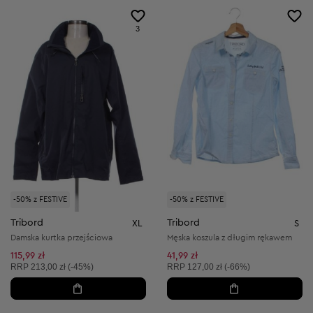
3
-50% z FESTIVE
-50% z FESTIVE
Tribord
Tribord
XL
S
Damska kurtka przejściowa
Męska koszula z długim rękawem
115,99 zł
41,99 zł
Cena sugerowana:
Cena sugerowana:
RRP
213,00 zł (-45%)
RRP
127,00 zł (-66%)