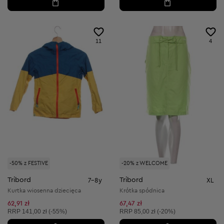
11
4
-50% z FESTIVE
-20% z WELCOME
Tribord
Tribord
7-8y
XL
Kurtka wiosenna dziecięca
Krótka spódnica
62,91 zł
67,47 zł
Cena sugerowana:
Cena sugerowana:
RRP
141,00 zł (-55%)
RRP
85,00 zł (-20%)