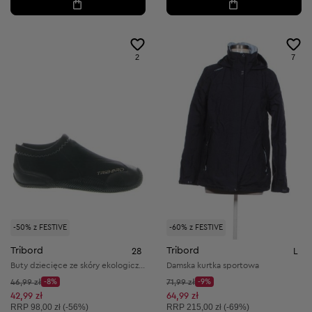
2
7
-50% z FESTIVE
-60% z FESTIVE
Tribord
Tribord
28
L
Buty dziecięce ze skóry ekologicznej i materiału tekstylnego
Damska kurtka sportowa
Cena początkowa:
Cena początkowa:
46,99 zł
-8%
71,99 zł
-9%
Discount Price:
Discount Price:
Obniżona cena:
Obniżona cena:
42,99 zł
64,99 zł
Cena sugerowana:
Cena sugerowana:
RRP
98,00 zł (-56%)
RRP
215,00 zł (-69%)