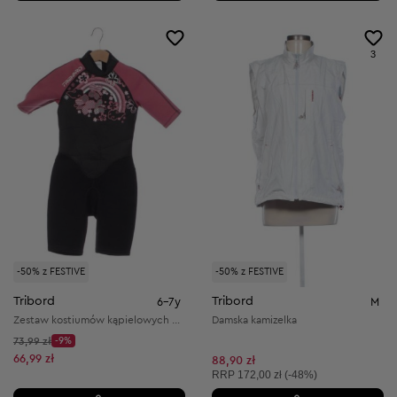
3
-50% z FESTIVE
-50% z FESTIVE
Tribord
Tribord
6-7y
M
Zestaw kostiumów kąpielowych dla dzieci
Damska kamizelka
Cena początkowa:
73,99 zł
-9%
Discount Price:
Obniżona cena:
66,99 zł
88,90 zł
Cena sugerowana:
RRP
172,00 zł (-48%)