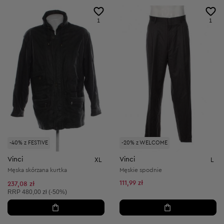
1
1
-40% z FESTIVE
-20% z WELCOME
Vinci
Vinci
XL
L
Męska skórzana kurtka
Męskie spodnie
111,99 zł
237,08 zł
Cena sugerowana:
RRP
480,00 zł (-50%)