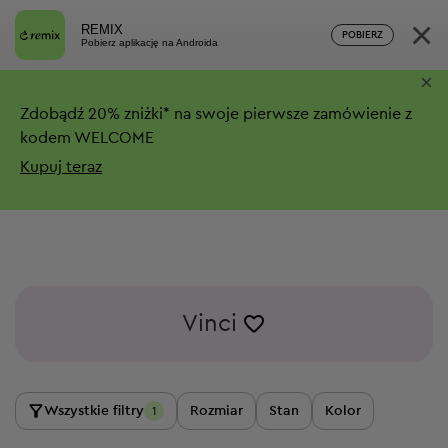
×
REMIX
POBIERZ
Pobierz aplikację na Androida
×
Zdobądź
20%
zniżki*
na swoje pierwsze zamówienie z
kodem WELCOME
Kupuj teraz
Vinci
Wszystkie filtry
Rozmiar
Stan
Kolor
1