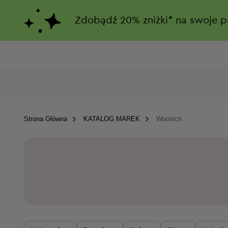
Zdobądź
20%
zniżki*
na swoje p
Strona Główna
KATALOG MAREK
Woolrich