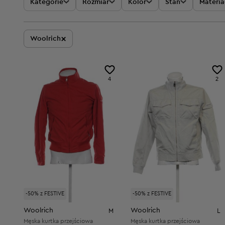
Kategorie
Rozmiar
Kolor
Stan
Materia
×
Woolrich
4
2
-50% z FESTIVE
-50% z FESTIVE
Woolrich
Woolrich
M
L
Męska kurtka przejściowa
Męska kurtka przejściowa