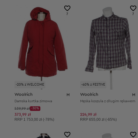
7
7
-20% z WELCOME
-40% z FESTIVE
Woolrich
Woolrich
M
M
Damska kurtka zimowa
Męska koszula z długim rękawem
Cena początkowa:
539,99 zł
-30%
Discount Price:
Obniżona cena:
373,99 zł
224,99 zł
Cena sugerowana:
Cena sugerowana:
RRP
1 753,00 zł (-78%)
RRP
655,00 zł (-65%)