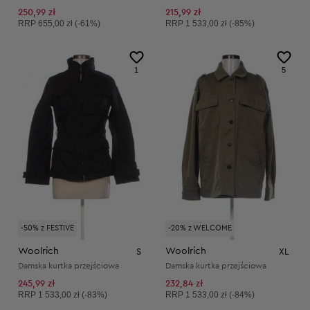
250,99 zł
215,99 zł
Cena sugerowana:
Cena sugerowana:
RRP
655,00 zł (-61%)
RRP
1 533,00 zł (-85%)
1
5
-50% z FESTIVE
-20% z WELCOME
Woolrich
Woolrich
S
XL
Damska kurtka przejściowa
Damska kurtka przejściowa
245,99 zł
232,84 zł
Cena sugerowana:
Cena sugerowana:
RRP
1 533,00 zł (-83%)
RRP
1 533,00 zł (-84%)