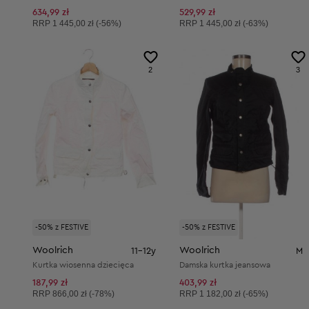
634,99 zł
529,99 zł
Cena sugerowana:
Cena sugerowana:
RRP
1 445,00 zł (-56%)
RRP
1 445,00 zł (-63%)
2
3
-50% z FESTIVE
-50% z FESTIVE
Woolrich
Woolrich
11-12y
M
Kurtka wiosenna dziecięca
Damska kurtka jeansowa
187,99 zł
403,99 zł
Cena sugerowana:
Cena sugerowana:
RRP
866,00 zł (-78%)
RRP
1 182,00 zł (-65%)