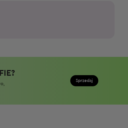
IE?​
Sprzedaj
wo,