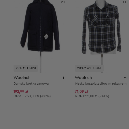
20
11
-20% z FESTIVE
-20% z WELCOME
Woolrich
Woolrich
L
M
Damska kurtka zimowa
Męska koszula z długim rękawem
192,99 zł
71,09 zł
Cena sugerowana:
Cena sugerowana:
RRP
1 753,00 zł (-88%)
RRP
655,00 zł (-89%)