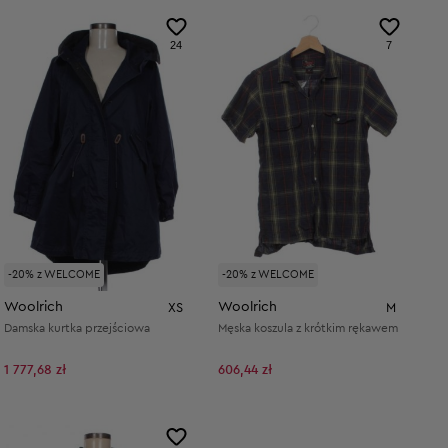
24
7
-20% z WELCOME
-20% z WELCOME
Woolrich
Woolrich
XS
M
Damska kurtka przejściowa
Męska koszula z krótkim rękawem
1 777,68 zł
606,44 zł