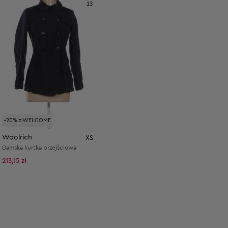
13
-20% z WELCOME
Woolrich
XS
Damska kurtka przejściowa
213,15 zł