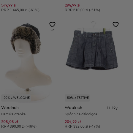
549,99 zł
294,99 zł
Cena sugerowana:
Cena sugerowana:
RRP
1 445,00 zł (-61%)
RRP
610,00 zł (-51%)
22
-20% z WELCOME
-50% z FESTIVE
Woolrich
Woolrich
11-12y
Damska czapka
Spódnica dziecięca
208,08 zł
204,99 zł
Cena sugerowana:
Cena sugerowana:
RRP
390,00 zł (-46%)
RRP
392,00 zł (-47%)