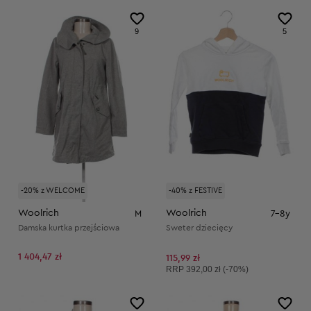
9
5
-20% z WELCOME
-40% z FESTIVE
Woolrich
Woolrich
M
7-8y
Damska kurtka przejściowa
Sweter dziecięcy
1 404,47 zł
115,99 zł
Cena sugerowana:
RRP
392,00 zł (-70%)