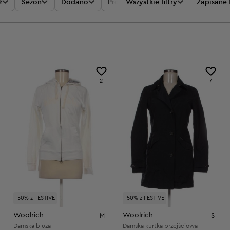
ł
Sezon
Dodano
Promocje
Wszystkie filtry
Cena
Zapisane f
2
7
-50% z FESTIVE
-50% z FESTIVE
Woolrich
Woolrich
M
S
Damska bluza
Damska kurtka przejściowa