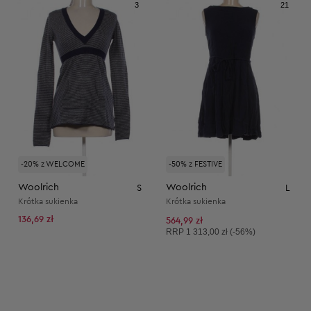
3
21
-20% z WELCOME
-50% z FESTIVE
Woolrich
Woolrich
S
L
Krótka sukienka
Krótka sukienka
136,69 zł
564,99 zł
Cena sugerowana:
RRP
1 313,00 zł (-56%)