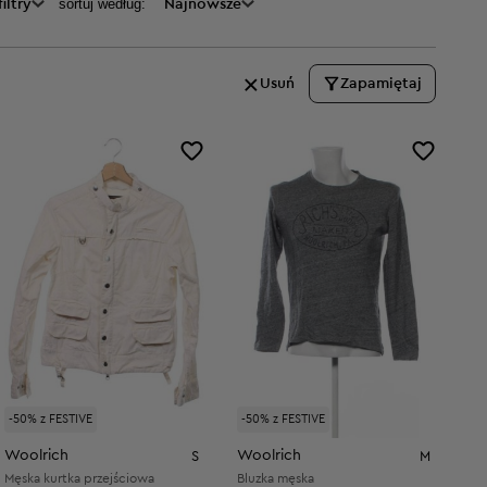
sortuj według:
iltry
Najnowsze
Usuń
Zapamiętaj
-50% z FESTIVE
-50% z FESTIVE
Woolrich
Woolrich
S
M
Męska kurtka przejściowa
Bluzka męska