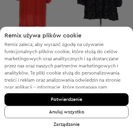
-20% z WELCOME
-60% z FESTIVE
Remix używa plików cookie
Yours
Yours
XXL
XXL
Remix zaleca, aby wyrazić zgodę na używanie
Damska bluzka z długim rękawem
Damska bluzka z długim rękawem
funkcjonalnych plików cookie, które służą do celów
Cena początkowa:
Cena początkowa:
26,99 zł
-18%
45,99 zł
-24%
Discount Price:
Discount Price:
marketingowych oraz analitycznych i są dostarczane
Obniżona cena:
Obniżona cena:
21,99 zł
34,99 zł
Cena sugerowana:
Cena sugerowana:
RRP
85,00 zł (-74%)
RRP
85,00 zł (-58%)
przez nas oraz naszych partnerów marketingowych i
analityków. Te pliki cookie służą do personalizowania
treści i reklam oraz analizowania odwiedzin na stronie
oraz aplikacji - informacje, które pomagają nam
pokazywać Tobie produkty, które Tobie się spodobają.
1
Potwierdzenie
Jeśli się zgadzasz, potwierdź, klikając przycisk „Tak,
zgadzam się”.
Anuluj wszystko
Aby uzyskać więcej informacji, kliknij „Chcę uzyskać
Zarządzanie
więcej informacji” lub przejdź do „Polityki prywatności i