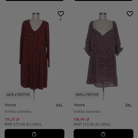
5
-40% z FESTIVE
-50% z FESTIVE
Yours
Yours
XXL
3XL
Krótka sukienka
Krótka sukienka
114,31 zł
118,99 zł
Cena sugerowana:
Cena sugerowana:
RRP
172,00 zł (-33%)
RRP
172,00 zł (-30%)