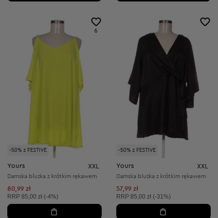
6
-50% z FESTIVE
-50% z FESTIVE
Yours
Yours
XXL
XXL
Damska bluzka z krótkim rękawem
Damska bluzka z krótkim rękawem
80,99 zł
57,99 zł
Cena sugerowana:
Cena sugerowana:
RRP
85,00 zł (-4%)
RRP
85,00 zł (-31%)