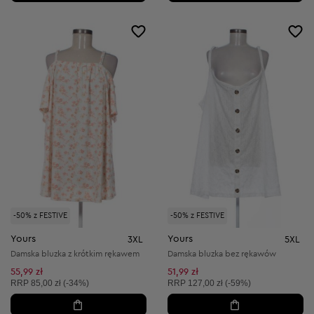
-50% z FESTIVE
-50% z FESTIVE
Yours
Yours
3XL
5XL
Damska bluzka z krótkim rękawem
Damska bluzka bez rękawów
55,99 zł
51,99 zł
Cena sugerowana:
Cena sugerowana:
RRP
85,00 zł (-34%)
RRP
127,00 zł (-59%)