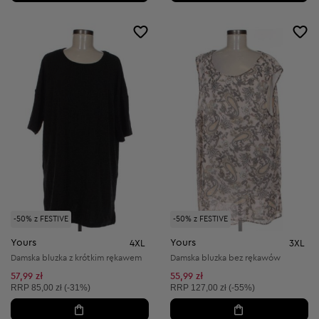
-50% z FESTIVE
-50% z FESTIVE
Yours
Yours
4XL
3XL
Damska bluzka z krótkim rękawem
Damska bluzka bez rękawów
57,99 zł
55,99 zł
Cena sugerowana:
Cena sugerowana:
RRP
85,00 zł (-31%)
RRP
127,00 zł (-55%)