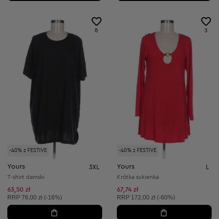
8
3
-40% z FESTIVE
-40% z FESTIVE
Yours
Yours
3XL
L
T-shirt damski
Krótka sukienka
63,50 zł
67,74 zł
Cena sugerowana:
Cena sugerowana:
RRP
76,00 zł (-16%)
RRP
172,00 zł (-60%)