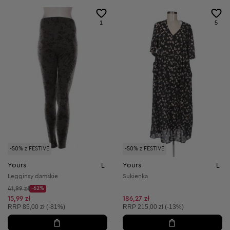
1
5
-50% z FESTIVE
-50% z FESTIVE
Yours
Yours
L
L
Legginsy damskie
Sukienka
Cena początkowa:
41,99 zł
-62%
Discount Price:
Obniżona cena:
15,99 zł
186,27 zł
Cena sugerowana:
Cena sugerowana:
RRP
85,00 zł (-81%)
RRP
215,00 zł (-13%)