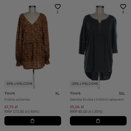
2
3
-20% z WELCOME
-20% z WELCOME
Yours
Yours
XL
3XL
Krótka sukienka
Damska bluzka z krótkim rękawem
67,75 zł
55,04 zł
Cena sugerowana:
Cena sugerowana:
RRP
172,00 zł (-60%)
RRP
85,00 zł (-35%)