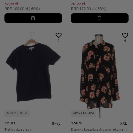
Discount Price:
Discount Price:
Obniżona cena:
Obniżona cena:
32,99 zł
70,99 zł
Cena sugerowana:
Cena sugerowana:
RRP
109,00 zł (-69%)
RRP
172,00 zł (-58%)
2
4
-60% z FESTIVE
-60% z FESTIVE
Yours
Yours
8-9y
XXL
T-shirt dziecięcy
Damska koszula z długim rękawem