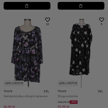
10
9
-60% z FESTIVE
-60% z FESTIVE
Yours
Yours
XXL
3XL
Damska bluzka z długim rękawem
Długa sukienka
Cena początkowa:
108,99 zł
-34%
Discount Price:
Obniżona cena:
56,99 zł
70,99 zł