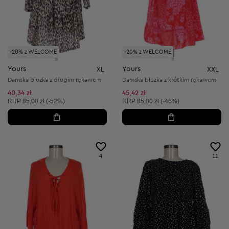
-20% z WELCOME
-20% z WELCOME
Yours
Yours
XL
XXL
Damska bluzka z długim rękawem
Damska bluzka z krótkim rękawem
40,34 zł
45,42 zł
Cena sugerowana:
Cena sugerowana:
RRP
85,00 zł (-52%)
RRP
85,00 zł (-46%)
4
11