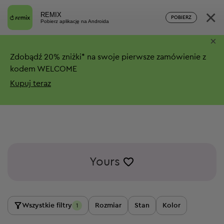
×
REMIX
POBIERZ
Pobierz aplikację na Androida
×
Zdobądź
20%
zniżki*
na swoje pierwsze zamówienie z
kodem WELCOME
Kupuj teraz
Yours
Wszystkie filtry
Rozmiar
Stan
Kolor
1