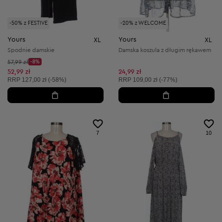
-50% z FESTIVE
-20% z WELCOME
Yours
Yours
XL
XL
Spodnie damskie
Damska koszula z długim rękawem
Cena początkowa:
57,99 zł
-8%
Discount Price:
Obniżona cena:
52,99 zł
24,99 zł
Cena sugerowana:
Cena sugerowana:
RRP
127,00 zł (-58%)
RRP
109,00 zł (-77%)
7
10