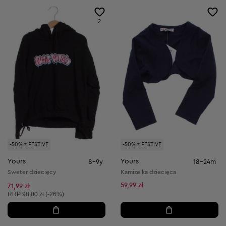
2
-50% z FESTIVE
-50% z FESTIVE
Yours
Yours
8-9y
18-24m
Sweter dziecięcy
Kamizelka dziecięca
59,99 zł
71,99 zł
Cena sugerowana:
RRP
98,00 zł (-26%)