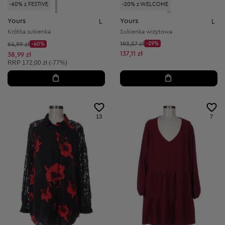
-60% z FESTIVE
-20% z WELCOME
Yours
Yours
L
L
Krótka sukienka
Sukienka wizytowa
Cena początkowa:
Cena początkowa:
193,57 zł
-29%
64,99 zł
-40%
Discount Price:
Discount Price:
Obniżona cena:
137,11 zł
Obniżona cena:
38,99 zł
Cena sugerowana:
RRP
172,00 zł (-77%)
13
7