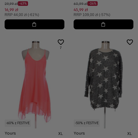
Cena początkowa:
Cena początkowa:
29,99 zł
-43%
60,99 zł
-24%
Discount Price:
Discount Price:
Obniżona cena:
Obniżona cena:
16,99 zł
45,99 zł
Cena sugerowana:
Cena sugerowana:
RRP
44,00 zł (-61%)
RRP
109,00 zł (-57%)
7
-60% z FESTIVE
-50% z FESTIVE
Yours
Yours
XL
XL