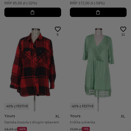
Cena sugerowana:
Cena sugerowana:
RRP
85,00 zł (-32%)
RRP
172,00 zł (-58%)
5
11
-60% z FESTIVE
-60% z FESTIVE
Yours
Yours
XL
XL
Damska koszula z długim rękawem
Krótka sukienka
Cena początkowa:
Cena początkowa:
58,99 zł
-44%
77,99 zł
-9%