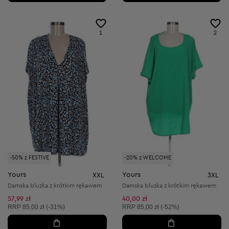
1
2
-50% z FESTIVE
-20% z WELCOME
Yours
Yours
XXL
3XL
Damska bluzka z krótkim rękawem
Damska bluzka z krótkim rękawem
57,99 zł
40,00 zł
Cena sugerowana:
Cena sugerowana:
RRP
85,00 zł (-31%)
RRP
85,00 zł (-52%)