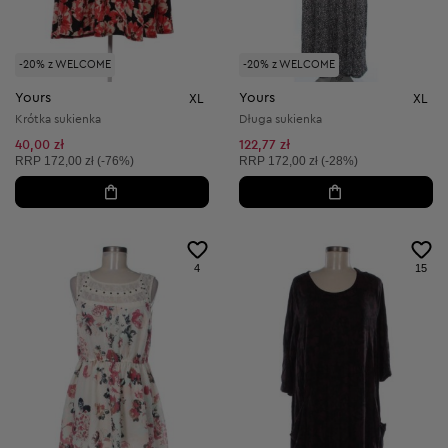
-20% z WELCOME
-20% z WELCOME
Yours
Yours
XL
XL
Krótka sukienka
Długa sukienka
40,00 zł
122,77 zł
Cena sugerowana:
Cena sugerowana:
RRP
172,00 zł (-76%)
RRP
172,00 zł (-28%)
4
15