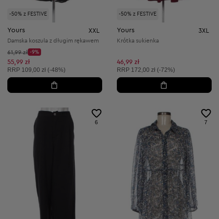
-50% z FESTIVE
-50% z FESTIVE
Yours
Yours
XXL
3XL
Damska koszula z długim rękawem
Krótka sukienka
Cena początkowa:
61,99 zł
-9%
Discount Price:
Obniżona cena:
55,99 zł
46,99 zł
Cena sugerowana:
Cena sugerowana:
RRP
109,00 zł (-48%)
RRP
172,00 zł (-72%)
6
7