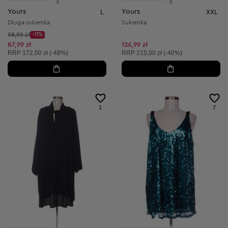
Yours
Yours
L
XXL
Długa sukienka
Sukienka
Cena początkowa:
98,99 zł
-11%
Discount Price:
Obniżona cena:
87,99 zł
126,99 zł
Cena sugerowana:
Cena sugerowana:
RRP
172,00 zł (-48%)
RRP
215,00 zł (-40%)
1
7