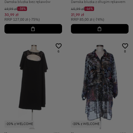
Damska bluzka bez rękawów
Damska bluzka z długim rękawem
Cena początkowa:
Cena początkowa:
49,99 zł
-38%
40,99 zł
-46%
Discount Price:
Discount Price:
Obniżona cena:
Obniżona cena:
30,99 zł
21,99 zł
Cena sugerowana:
Cena sugerowana:
RRP
127,00 zł (-75%)
RRP
85,00 zł (-74%)
6
8
-20% z WELCOME
-20% z WELCOME