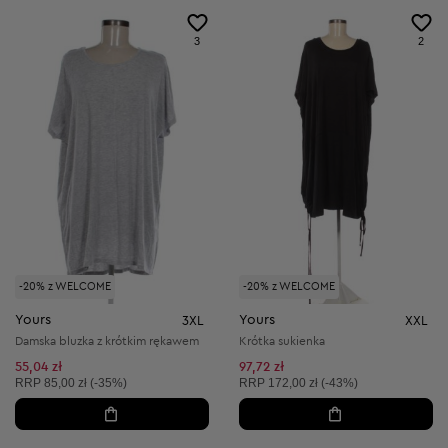
3
2
-20% z WELCOME
-20% z WELCOME
Yours
Yours
3XL
XXL
Damska bluzka z krótkim rękawem
Krótka sukienka
55,04 zł
97,72 zł
Cena sugerowana:
Cena sugerowana:
RRP
85,00 zł (-35%)
RRP
172,00 zł (-43%)