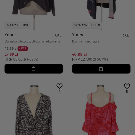
-60% z FESTIVE
-20% z WELCOME
Yours
Yours
XXL
3XL
Damska bluzka z długim rękawem
Damski kardigan
Cena początkowa:
45,99 zł
-39%
Discount Price:
Obniżona cena:
27,99 zł
40,88 zł
Cena sugerowana:
Cena sugerowana:
RRP
85,00 zł (-67%)
RRP
127,00 zł (-67%)
4
5