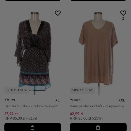
2
-50% z FESTIVE
-50% z FESTIVE
Yours
Yours
XL
XXL
Damska bluzka z krótkim rękawem
Damska bluzka z krótkim rękawem
57,99 zł
62,99 zł
Cena sugerowana:
Cena sugerowana:
RRP
85,00 zł (-31%)
RRP
85,00 zł (-25%)