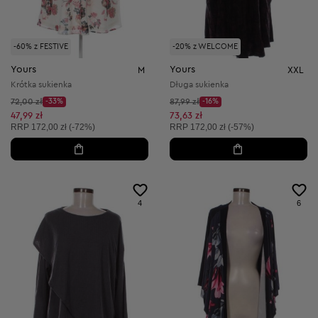
-60% z FESTIVE
-20% z WELCOME
Yours
Yours
M
XXL
Krótka sukienka
Długa sukienka
Cena początkowa:
Cena początkowa:
72,00 zł
-33%
87,99 zł
-16%
Discount Price:
Discount Price:
Obniżona cena:
Obniżona cena:
47,99 zł
73,63 zł
Cena sugerowana:
Cena sugerowana:
RRP
172,00 zł (-72%)
RRP
172,00 zł (-57%)
4
6