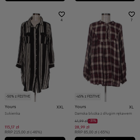
4
7
-50% z FESTIVE
-45% z FESTIVE
Yours
Yours
XXL
XL
Sukienka
Damska bluzka z długim rękawem
Cena początkowa:
41,99 zł
-31%
Discount Price:
Obniżona cena:
115,17 zł
28,99 zł
Cena sugerowana:
Cena sugerowana:
RRP
215,00 zł (-46%)
RRP
85,00 zł (-65%)