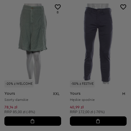
8
-20% z WELCOME
-50% z FESTIVE
Yours
Yours
XXL
M
Szorty damskie
Męskie spodnie
78,14 zł
40,99 zł
Cena sugerowana:
Cena sugerowana:
RRP
85,00 zł (-8%)
RRP
172,00 zł (-76%)