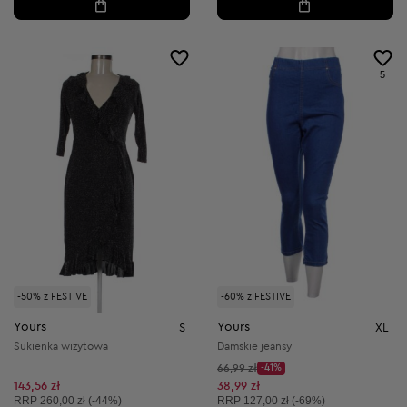
5
-50% z FESTIVE
-60% z FESTIVE
Yours
Yours
S
XL
Sukienka wizytowa
Damskie jeansy
Cena początkowa:
66,99 zł
-41%
Discount Price:
Obniżona cena:
143,56 zł
38,99 zł
Cena sugerowana:
Cena sugerowana:
RRP
260,00 zł (-44%)
RRP
127,00 zł (-69%)