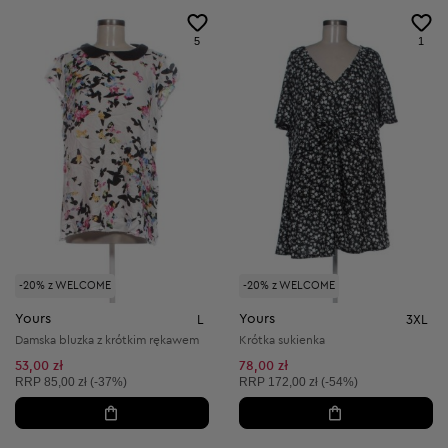
5
1
-20% z WELCOME
-20% z WELCOME
Yours
Yours
L
3XL
Damska bluzka z krótkim rękawem
Krótka sukienka
53,00 zł
78,00 zł
Cena sugerowana:
Cena sugerowana:
RRP
85,00 zł (-37%)
RRP
172,00 zł (-54%)