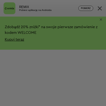
×
REMIX
POBIERZ
Pobierz aplikację na Androida
×
Zdobądź
20%
zniżki*
na swoje pierwsze zamówienie z
kodem WELCOME
Kupuj teraz