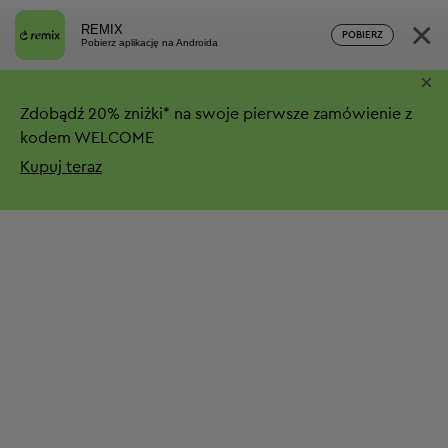
×
REMIX
POBIERZ
Pobierz aplikację na Androida
×
Zdobądź
20%
zniżki*
na swoje pierwsze zamówienie z
kodem WELCOME
Kupuj teraz