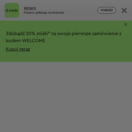
×
REMIX
POBIERZ
Pobierz aplikację na Androida
×
Zdobądź
20%
zniżki*
na swoje pierwsze zamówienie z
kodem WELCOME
Kupuj teraz