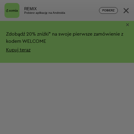
×
REMIX
POBIERZ
Pobierz aplikację na Androida
×
Zdobądź
20%
zniżki*
na swoje pierwsze zamówienie z
kodem WELCOME
Kupuj teraz