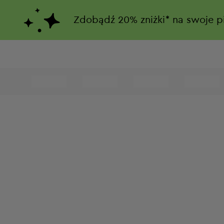
Zdobądź
20%
zniżki*
na swoje p