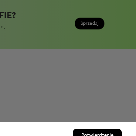
IE?​
Sprzedaj
wo,
Potwierdzenie