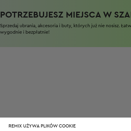
POTRZEBUJESZ MIEJSCA W SZAF
Sprzedaj ubrania, akcesoria i buty, których już nie nosisz. Łat
wygodnie i bezpłatnie!
REMIX UŻYWA PLIKÓW COOKIE