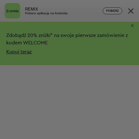
×
REMIX
POBIERZ
Pobierz aplikację na Androida
×
Zdobądź
20%
zniżki*
na swoje pierwsze zamówienie z
kodem WELCOME
Kupuj teraz