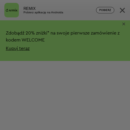
×
REMIX
POBIERZ
Pobierz aplikację na Androida
×
Zdobądź
20%
zniżki*
na swoje pierwsze zamówienie z
kodem WELCOME
Kupuj teraz