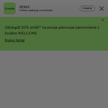
×
REMIX
POBIERZ
Pobierz aplikację na Androida
×
Zdobądź
20%
zniżki*
na swoje pierwsze zamówienie z
kodem WELCOME
Kupuj teraz