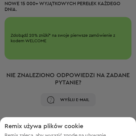
NOWE 15 000+ WYJĄTKOWYCH PEREŁEK KAŻDEGO
DNIA.
Zdobądź
20%
zniżki*
na swoje pierwsze zamówienie z
kodem WELCOME
NIE ZNALEZIONO ODPOWIEDZI NA ZADANE
PYTANIE?
WYŚLIJ E-MAIL
Remix używa plików cookie
Remix zaleca, aby wyrazić zgodę na używanie