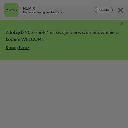
×
REMIX
POBIERZ
Pobierz aplikację na Androida
×
Zdobądź
20%
zniżki*
na swoje pierwsze zamówienie z
kodem WELCOME
Kupuj teraz