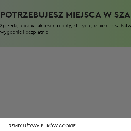
POTRZEBUJESZ MIEJSCA W SZAF
Sprzedaj ubrania, akcesoria i buty, których już nie nosisz. Łat
wygodnie i bezpłatnie!
REMIX UŻYWA PLIKÓW COOKIE