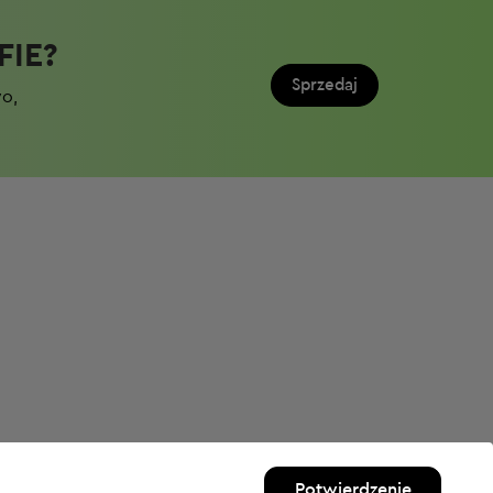
IE?​
Sprzedaj
wo,
Potwierdzenie