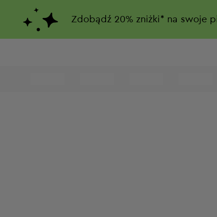
Zdobądź
20%
zniżki*
na swoje p