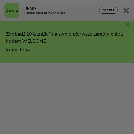
×
REMIX
POBIERZ
Pobierz aplikację na Androida
×
Zdobądź
20%
zniżki*
na swoje pierwsze zamówienie z
kodem WELCOME
Kupuj teraz