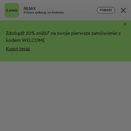
×
REMIX
POBIERZ
Pobierz aplikację na Androida
×
Zdobądź
20%
zniżki*
na swoje pierwsze zamówienie z
kodem WELCOME
Kupuj teraz