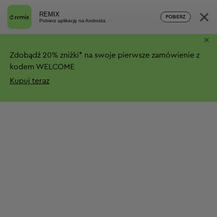
×
REMIX
POBIERZ
Pobierz aplikację na Androida
×
Zdobądź
20%
zniżki*
na swoje pierwsze zamówienie z
kodem WELCOME
Kupuj teraz