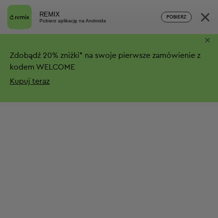
×
REMIX
POBIERZ
Pobierz aplikację na Androida
×
Zdobądź
20%
zniżki*
na swoje pierwsze zamówienie z
kodem WELCOME
Kupuj teraz