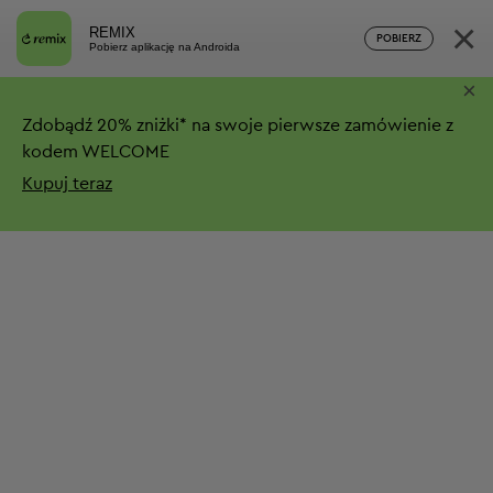
×
REMIX
POBIERZ
Pobierz aplikację na Androida
×
Zdobądź
20%
zniżki*
na swoje pierwsze zamówienie z
kodem WELCOME
Kupuj teraz