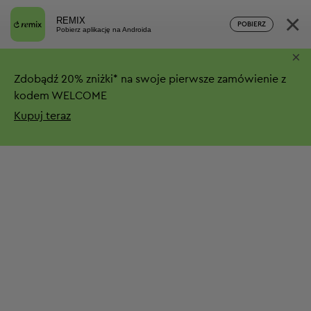
×
REMIX
POBIERZ
Pobierz aplikację na Androida
×
Zdobądź
20%
zniżki*
na swoje pierwsze zamówienie z
kodem WELCOME
Kupuj teraz