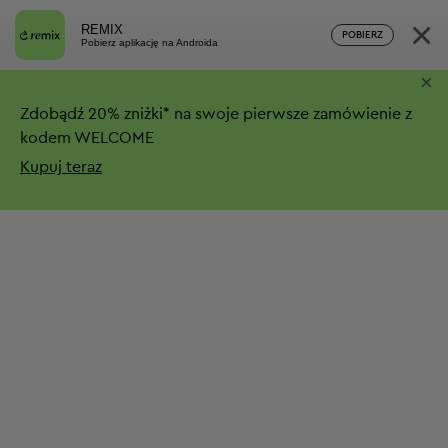
×
REMIX
POBIERZ
Pobierz aplikację na Androida
×
Zdobądź
20%
zniżki*
na swoje pierwsze zamówienie z
kodem WELCOME
Kupuj teraz