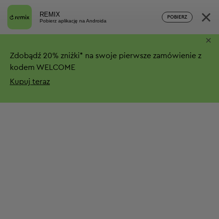
×
REMIX
POBIERZ
Pobierz aplikację na Androida
×
Zdobądź
20%
zniżki*
na swoje pierwsze zamówienie z
kodem WELCOME
Kupuj teraz