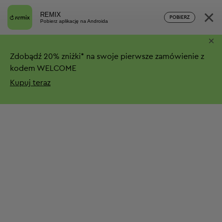
×
REMIX
POBIERZ
Pobierz aplikację na Androida
×
Zdobądź
20%
zniżki*
na swoje pierwsze zamówienie z
kodem WELCOME
Kupuj teraz