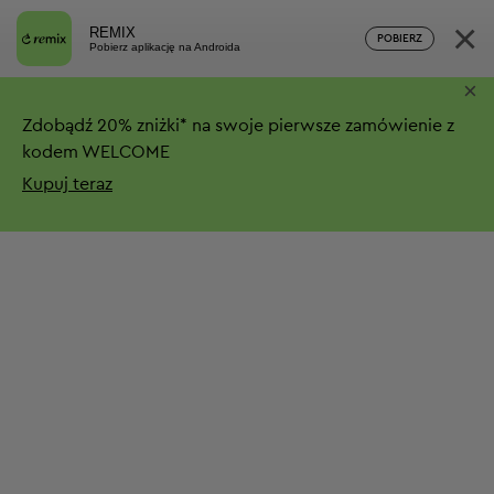
×
REMIX
POBIERZ
Pobierz aplikację na Androida
×
Zdobądź
20%
zniżki*
na swoje pierwsze zamówienie z
kodem WELCOME
Kupuj teraz