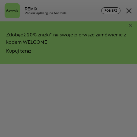
×
REMIX
POBIERZ
Pobierz aplikację na Androida
×
Zdobądź
20%
zniżki*
na swoje pierwsze zamówienie z
kodem WELCOME
Kupuj teraz