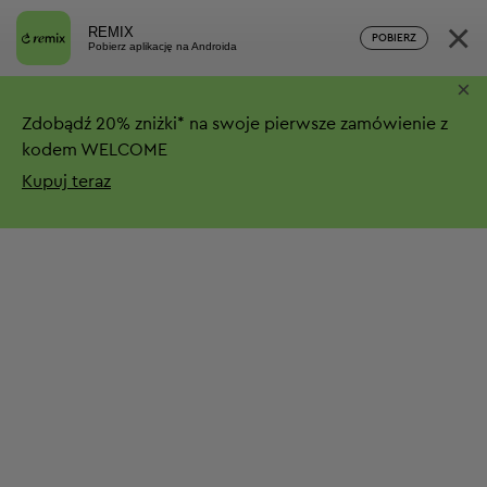
×
REMIX
POBIERZ
Pobierz aplikację na Androida
×
Zdobądź
20%
zniżki*
na swoje pierwsze zamówienie z
kodem WELCOME
Kupuj teraz