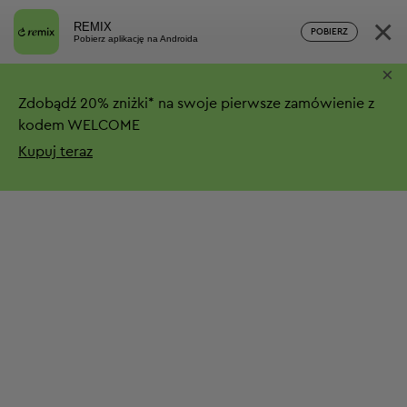
×
REMIX
POBIERZ
Pobierz aplikację na Androida
×
Zdobądź
20%
zniżki*
na swoje pierwsze zamówienie z
kodem WELCOME
Kupuj teraz