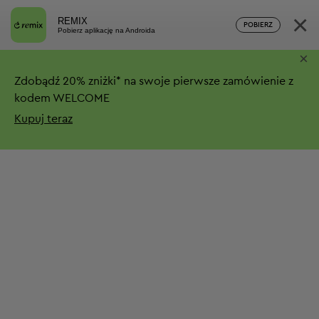
×
REMIX
POBIERZ
Pobierz aplikację na Androida
×
Zdobądź
20%
zniżki*
na swoje pierwsze zamówienie z
kodem WELCOME
Kupuj teraz