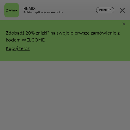
×
REMIX
POBIERZ
Pobierz aplikację na Androida
×
Zdobądź
20%
zniżki*
na swoje pierwsze zamówienie z
kodem WELCOME
Kupuj teraz