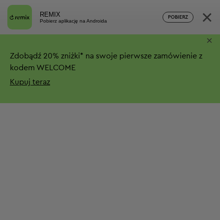
×
REMIX
POBIERZ
Pobierz aplikację na Androida
×
Zdobądź
20%
zniżki*
na swoje pierwsze zamówienie z
kodem WELCOME
Kupuj teraz