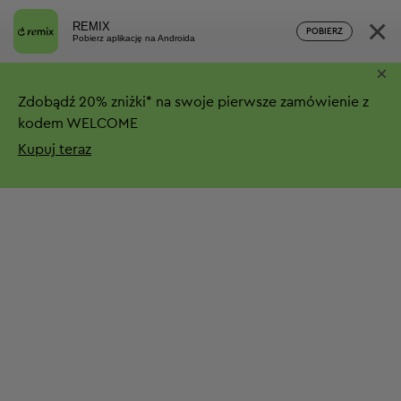
×
REMIX
POBIERZ
Pobierz aplikację na Androida
×
Zdobądź
20%
zniżki*
na swoje pierwsze zamówienie z
kodem WELCOME
Kupuj teraz