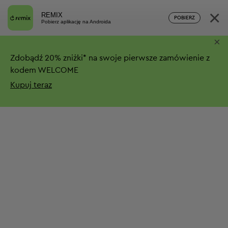
×
REMIX
POBIERZ
Pobierz aplikację na Androida
×
Zdobądź
20%
zniżki*
na swoje pierwsze zamówienie z
kodem WELCOME
Kupuj teraz