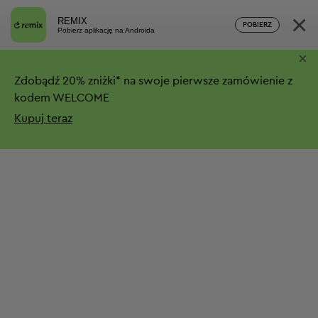
×
REMIX
POBIERZ
Pobierz aplikację na Androida
×
Zdobądź
20%
zniżki*
na swoje pierwsze zamówienie z
kodem WELCOME
Kupuj teraz