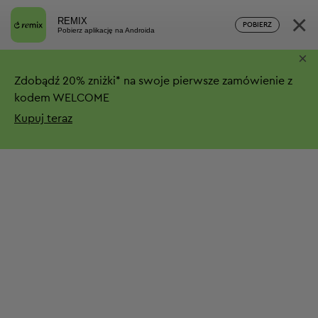
×
REMIX
POBIERZ
Pobierz aplikację na Androida
×
Zdobądź
20%
zniżki*
na swoje pierwsze zamówienie z
kodem WELCOME
Kupuj teraz