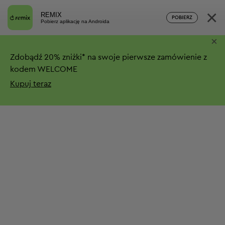
×
REMIX
POBIERZ
Pobierz aplikację na Androida
×
Zdobądź
20%
zniżki*
na swoje pierwsze zamówienie z
kodem WELCOME
Kupuj teraz